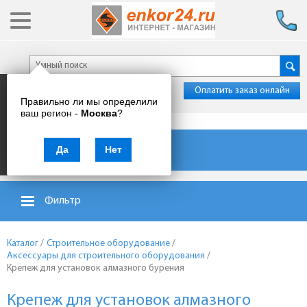
Оплатить заказ онлайн
Правильно ли мы определили
ваш регион -
Москва
?
Каталог товаров
Да
Нет
Фильтр
Каталог
/
Строительное оборудование
/
Аксессуары для строительного оборудования
/
Крепеж для установок алмазного бурения
Крепеж для установок алмазного