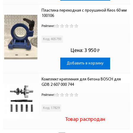
Пластина переходная с проушиной Keos 60 мм 
100106
Рейтинг:
Код: 405793
Цена:
3 950
Р
-
Добавить в корзину
Комплект крепления для бетона BOSCH для 
GDB 2 607 000 744
Рейтинг:
Код: 17829
Товар распродан