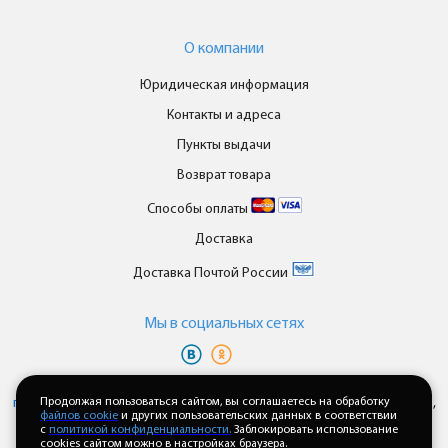
О компании
Юридическая информация
Контакты и адреса
Пункты выдачи
Возврат товара
Способы оплаты
Доставка
Доставка Почтой России
Мы в cоциальных сетях
Вы принимаете условия
политики в отношении обработки
персональных данных
Продолжая пользоваться сайтом, вы соглашаетесь на обработку
и
пользовательского соглашения
каждый раз,
файлов cookie
и других пользовательских данных в соответствии
когда оставляете свои данные в любой форме обратной связи на
с
политикой конфиденциальности.
Заблокировать использование
сайте enkor24.ru
cookies сайтом можно в настройках браузера.