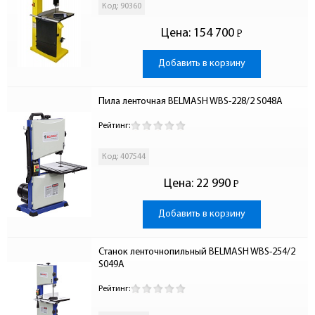
Код: 90360
Цена:
154 700
Р
-
Добавить в корзину
Пила ленточная BELMASH WBS-228/2 S048A
Рейтинг:
Код: 407544
Цена:
22 990
Р
-
Добавить в корзину
Станок ленточнопильный BELMASH WBS-254/2 
S049A
Рейтинг: