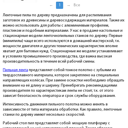
←
1
→
Все
Ленточные пилы по дереву предназначены для распиливания
заготовок из древесины и деревосодержащих материалов. Также их
можно использовать для работы с алюминиевым профилем,
пластиком и подобным материалами. У нас в продаже настольные и
стационарные модели ленточнопильных станков по дереву. Первые
(минипилы) чаще всего используются в домашней мастерской, т.к.
мощности двигателя и других технических характеристик вполне
хватает для бытовых нужд. Стационарные же модели устанавливают
в условиях промышленного производства, где важна высокая
производительность в течение всей рабочей смены.
Пильная лента
представляет собой тонкое полотно с зубьями из
твердосплавного материала, которое закреплено на специальных
направляющих колёсах. При замене оснастки необходимо обращать
внимание на её длину и ширину. Пренебрегать рекомендациями
производителя по характеристикам ленты не стоит, т.к. от этого
зависит безопасность оператора и срок службы оборудования.
Интенсивность движения пильного полотна можно менять в
зависимости от типа материала обработки. Как правило, ленточные
станки по дереву имеют несколько скоростей.
Рабочий стол пил представляет собой мощную платформу с