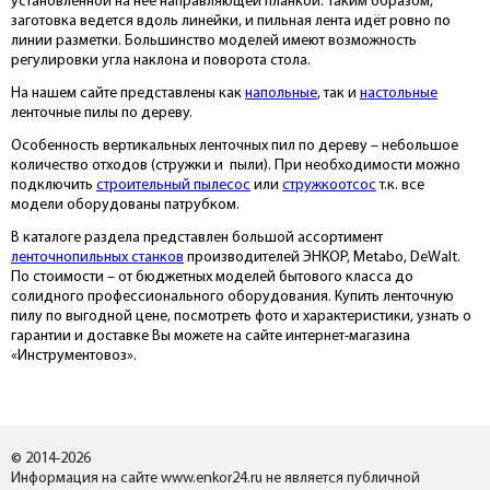
установленной на неё направляющей планкой. Таким образом,
заготовка ведется вдоль линейки, и пильная лента идёт ровно по
линии разметки. Большинство моделей имеют возможность
регулировки угла наклона и поворота стола.
На нашем сайте представлены как
напольные
, так и
настольные
ленточные пилы по дереву.
Особенность вертикальных ленточных пил по дереву – небольшое
количество отходов (стружки и пыли). При необходимости можно
подключить
строительный пылесос
или
стружкоотсос
т.к. все
модели оборудованы патрубком.
В каталоге раздела представлен большой ассортимент
ленточнопильных станков
производителей ЭНКОР, Metabo, DeWalt.
По стоимости – от бюджетных моделей бытового класса до
солидного профессионального оборудования. Купить ленточную
пилу по выгодной цене, посмотреть фото и характеристики, узнать о
гарантии и доставке Вы можете на сайте интернет-магазина
«Инструментовоз».
© 2014-2026
Информация на сайте www.enkor24.ru не является публичной