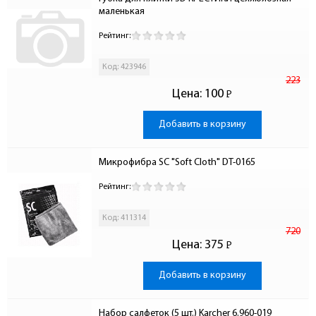
маленькая
Рейтинг:
Код: 423946
223
Цена:
100
Р
-
Добавить в корзину
Микрофибра SC "Soft Cloth" DT-0165
Рейтинг:
Код: 411314
720
Цена:
375
Р
-
Добавить в корзину
Набор салфеток (5 шт.) Karcher 6.960-019