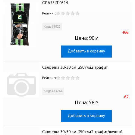
GRASS IT-0314
Рейтинг:
Код: 68922
106
Цена:
90
Р
-
Добавить в корзину
Салфетка 30х30 см  250 г/м2  графит
Рейтинг:
Код: 423244
62
Цена:
58
Р
-
Добавить в корзину
Салфетка 30х30 см  250 г/м2  графит/желтый