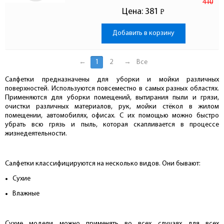
410
Цена:
381
Р
-
Добавить в корзину
←
1
2
→
Все
Салфетки предназначены для уборки и мойки различных
поверхностей. Используются повсеместно в самых разных областях.
Применяются для уборки помещений, вытирания пыли и грязи,
очистки различных материалов, рук, мойки стёкол в жилом
помещении, автомобилях, офисах. С их помощью можно быстро
убрать всю грязь и пыль, которая скапливается в процессе
жизнедеятельности.
Салфетки классифицируются на несколько видов. Они бывают:
Сухие
Влажные
Сухие модели можно применять во всех случаях для всех