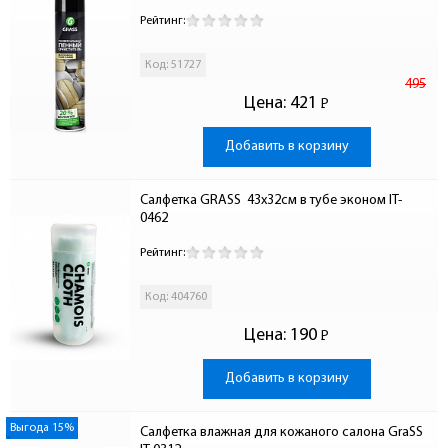
Рейтинг:
Код: 51727
495
Цена:
421
Р
-
Добавить в корзину
Салфетка GRASS  43х32см в тубе эконом IT-
0462
Рейтинг:
Код: 404760
Цена:
190
Р
-
Добавить в корзину
Выгода 15%
Салфетка влажная для кожаного салона GraSS 