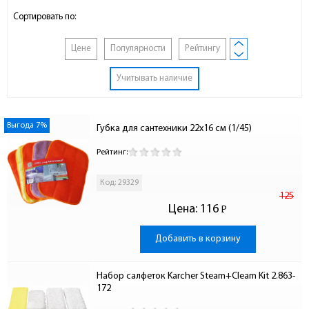
Сортировать по:
Цене
Популярности
Рейтингу
Учитывать наличие
Выгода 7%
Губка для сантехники 22х16 см (1/45)
Рейтинг:
Код: 29329
125
Цена:
116
Р
-
Добавить в корзину
Набор салфеток Karcher Steam+Cleam Kit 2.863-
172