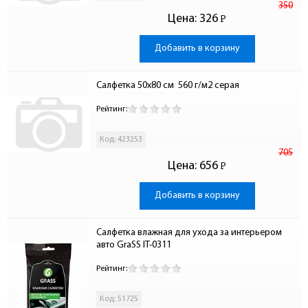
350
Цена:
326
Р
-
Добавить в корзину
Салфетка 50х80 см  560 г/м2 серая
Рейтинг:
Код: 423253
705
Цена:
656
Р
-
Добавить в корзину
Салфетка влажная для ухода за интерьером 
авто GraSS IT-0311
Рейтинг:
Код: 51725