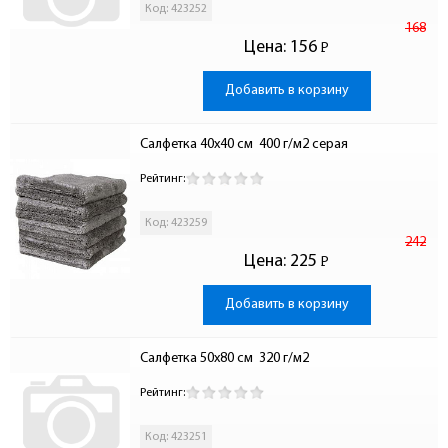
Код: 423252
168
Цена:
156
Р
-
Добавить в корзину
Салфетка 40х40 см  400 г/м2 серая
Рейтинг:
Код: 423259
242
Цена:
225
Р
-
Добавить в корзину
Салфетка 50х80 см  320 г/м2
Рейтинг:
Код: 423251