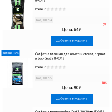
IT-0312
Рейтинг:
Код: 404794
75
Цена:
64
Р
-
Добавить в корзину
Выгода 15%
Салфетка влажная для очистки стекол, зеркал 
и фар GraSS IT-0313
Рейтинг:
Код: 404795
106
Цена:
90
Р
-
Добавить в корзину