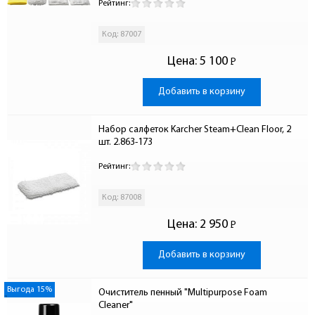
Рейтинг:
Код: 87007
Цена:
5 100
Р
-
Добавить в корзину
Набор салфеток Karcher Steam+Clean Floor, 2 
шт. 2.863-173
Рейтинг:
Код: 87008
Цена:
2 950
Р
-
Добавить в корзину
Выгода 15%
Очиститель пенный "Multipurpose Foam 
Cleaner"