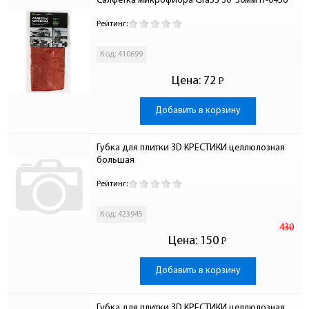
Салфетка микрофибра GraSS 30*30мм IT-0456
Рейтинг:
Код: 410699
Цена:
72
Р
-
Добавить в корзину
Губка для плитки 3D КРЕСТИКИ целлюлозная 
большая
Рейтинг:
Код: 423945
430
Цена:
150
Р
-
Добавить в корзину
Губка для плитки 3D КРЕСТИКИ целлюлозная 