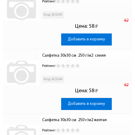
Рейтинг:
Код: 423245
62
Цена:
58
Р
-
Добавить в корзину
Салфетка 30х30 см  250 г/м2  синяя
Рейтинг:
Код: 423246
62
Цена:
58
Р
-
Добавить в корзину
Салфетка 30х30 см  250 г/м2 желтая
Рейтинг: