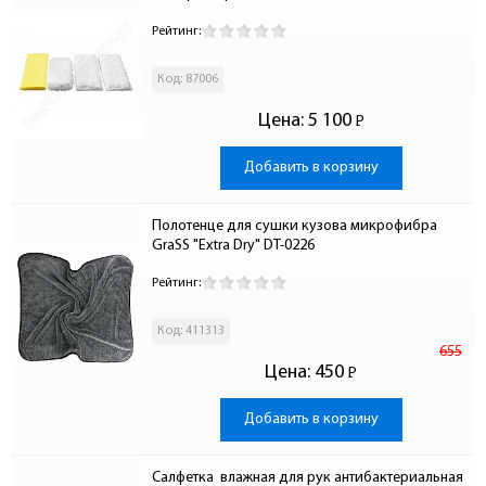
Рейтинг:
Код: 87006
Цена:
5 100
Р
-
Добавить в корзину
Полотенце для сушки кузова микрофибра 
GraSS "Extra Dry" DT-0226
Рейтинг:
Код: 411313
655
Цена:
450
Р
-
Добавить в корзину
Салфетка  влажная для рук антибактериальная 