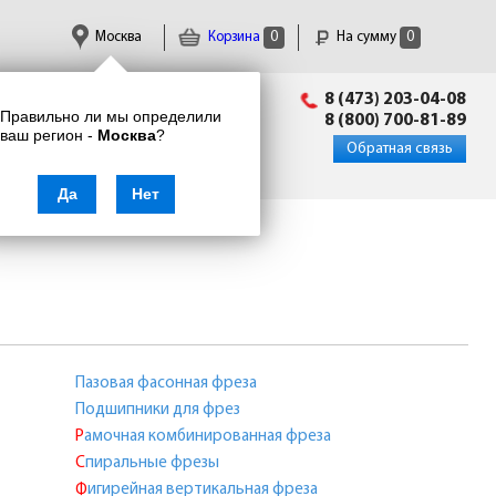
Москва
Корзина
0
На сумму
0
Пн-Пт: 09:00 - 18:00
8 (473) 203-04-08
Правильно ли мы определили
info@enkor24.ru
8 (800) 700-81-89
ваш регион -
Москва
?
Вход
|
Регистрация
Обратная связь
Да
Нет
Пазовая фасонная фреза
Подшипники для фрез
Рамочная комбинированная фреза
Спиральные фрезы
Фигирейная вертикальная фреза