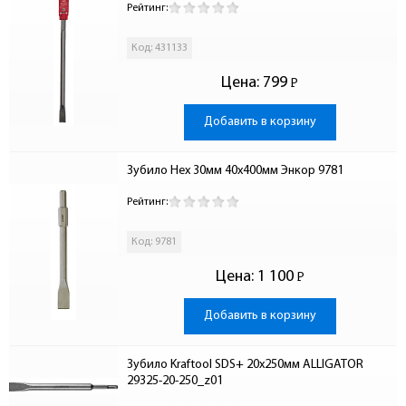
Рейтинг:
Код: 431133
Цена:
799
Р
-
Добавить в корзину
Зубило Hex 30мм 40х400мм Энкор 9781
Рейтинг:
Код: 9781
Цена:
1 100
Р
-
Добавить в корзину
Зубило Kraftool SDS+ 20х250мм ALLIGATOR 
29325-20-250_z01