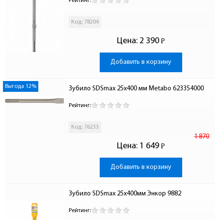
Рейтинг:
Код: 78204
Цена:
2 390
Р
-
Добавить в корзину
Выгода 12%
Зубило SDSmax 25х400 мм Metabo 623354000
Рейтинг:
Код: 76233
1 870
Цена:
1 649
Р
-
Добавить в корзину
Зубило SDSmax 25х400мм Энкор 9882
Рейтинг: