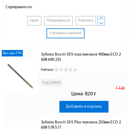
Сортировать по:
Цене
Популярности
Рейтингу
Учитывать наличие
Выгода 27%
Зубило Bosch SDS max пиковое 400мм ECO 2 
608 690 235
Рейтинг:
Код: 428504
1 120
Цена:
820
Р
-
Добавить в корзину
Зубило Bosch SDS Plus пиковое 250мм ECO 2 
608 578 517