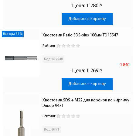
Цена:
1 280
Р
-
Добавить в корзину
Выгода 31%
Хвостовик Ratio SDS-plus 108мм TD15547
Рейтинг:
Код: 417540
1 840
Цена:
1 269
Р
-
Добавить в корзину
Хвостовик SDS + М22 для коронок по кирпичу 
Энкор 9471
Рейтинг:
Код: 9471