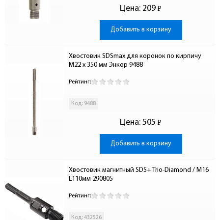
Цена:
209
Р
-
Добавить в корзину
Хвостовик SDSmax для коронок по кирпичу 
M22 x 350 мм Энкор 9488
Рейтинг:
Код: 9488
Цена:
505
Р
-
Добавить в корзину
Хвостовик магнитный SDS+ Trio-Diamond / M16 
L110мм 290805
Рейтинг:
Код: 432526