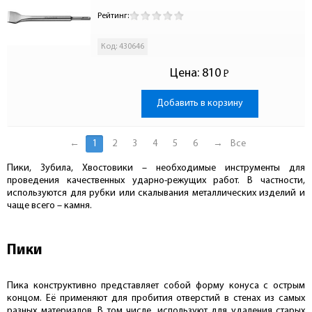
Рейтинг:
Код: 430646
Цена:
810
Р
-
Добавить в корзину
←
1
2
3
4
5
6
→
Все
Пики, Зубила, Хвостовики – необходимые инструменты для
проведения качественных ударно-режущих работ. В частности,
используются для рубки или скалывания металлических изделий и
чаще всего – камня.
Пики
Пика конструктивно представляет собой форму конуса с острым
концом. Её применяют для пробития отверстий в стенах из самых
разных материалов. В том числе, используют для удаления старых