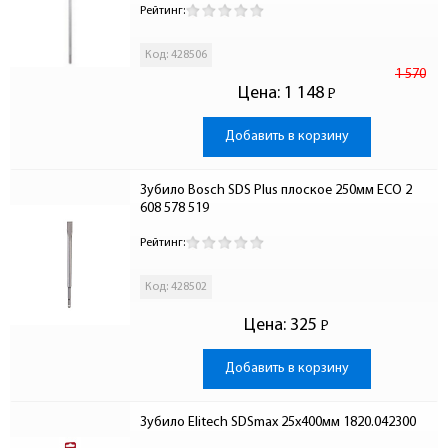
Рейтинг:
Код: 428506
1 570
Цена:
1 148
Р
-
Добавить в корзину
Зубило Bosch SDS Plus плоское 250мм ECO 2 
608 578 519
Рейтинг:
Код: 428502
Цена:
325
Р
-
Добавить в корзину
Зубило Elitech SDSmax 25х400мм 1820.042300