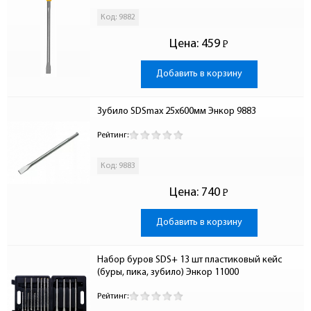
Код: 9882
Цена:
459
Р
-
Добавить в корзину
Зубило SDSmax 25х600мм Энкор 9883
Рейтинг:
Код: 9883
Цена:
740
Р
-
Добавить в корзину
Набор буров SDS+ 13 шт пластиковый кейс 
(буры, пика, зубило) Энкор 11000
Рейтинг: