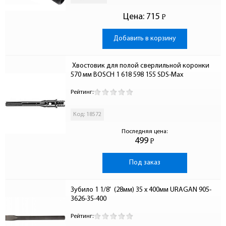
Цена:
715
Р
-
Добавить в корзину
 Хвостовик для полой сверлильной коронки 
570 мм BOSCH 1 618 598 155 SDS-Max
Рейтинг:
Код: 18572
Последняя цена:
499
Р
-
Под заказ
Зубило 1 1/8'  (28мм) 35 x 400мм URAGAN 905-
3626-35-400
Рейтинг: