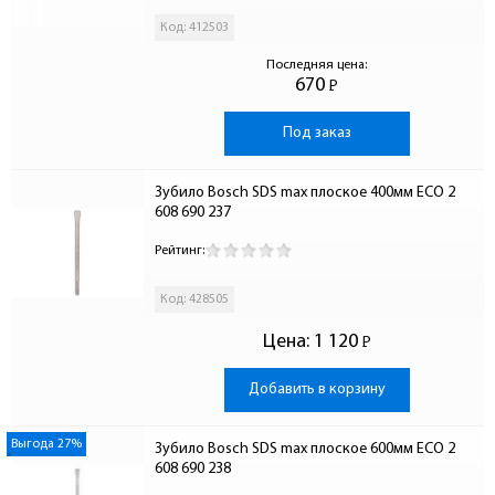
Код: 412503
Последняя цена:
670
Р
-
Под заказ
Зубило Bosch SDS max плоское 400мм ECO 2 
608 690 237
Рейтинг:
Код: 428505
Цена:
1 120
Р
-
Добавить в корзину
Выгода 27%
Зубило Bosch SDS max плоское 600мм ECO 2 
608 690 238