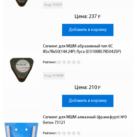
Код: 15020
Цена:
237
Р
-
Добавить в корзину
Сегмент для МШМ абразивный тип 6С 
85х78х50(14А24Р) Луга (D3100857850425P)
Рейтинг:
Код: 419498
Цена:
210
Р
-
Добавить в корзину
Сегмент для МШМ алмазный (франкфурт) №0 
бетон 73121
Рейтинг: