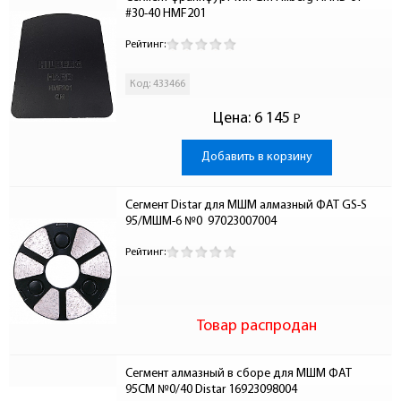
#30-40 HMF201
Рейтинг:
Код: 433466
Цена:
6 145
Р
-
Добавить в корзину
Сегмент Distar для МШМ алмазный ФАТ GS-S 
95/МШМ-6 №0  97023007004
Рейтинг:
Товар распродан
Сегмент алмазный в сборе для МШМ ФАТ 
95СМ №0/40 Distar 16923098004