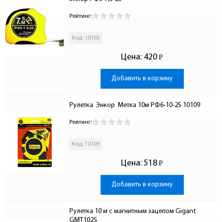
Рейтинг:
Код: 10103
Цена:
420
Р
-
Добавить в корзину
Рулетка  Энкор  Метка 10м РФ6-10-25 10109
Рейтинг:
Код: 10109
Цена:
518
Р
-
Добавить в корзину
Рулетка 10 м с магнитным зацепом Gigant 
GMT1025