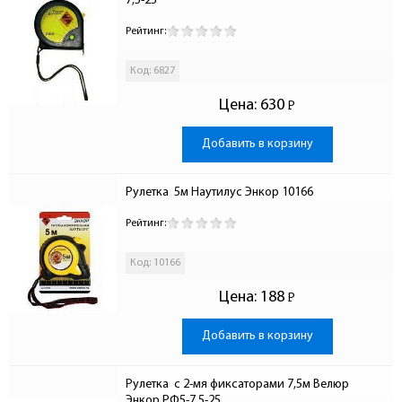
7,5-25
Рейтинг:
Код: 6827
Цена:
630
Р
-
Добавить в корзину
Рулетка  5м Наутилус Энкор 10166
Рейтинг:
Код: 10166
Цена:
188
Р
-
Добавить в корзину
Рулетка  c 2-мя фиксаторами 7,5м Велюр 
Энкор РФ5-7,5-25