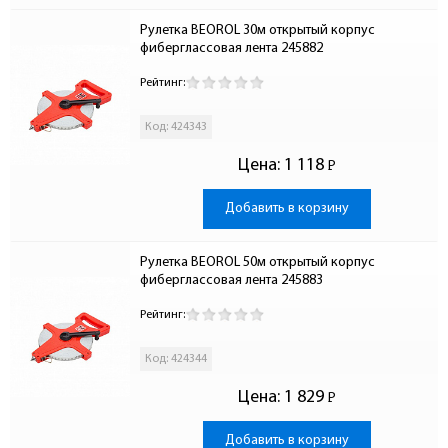
Рулетка BEOROL 30м открытый корпус 
фиберглассовая лента 245882
Рейтинг:
Код: 424343
Цена:
1 118
Р
-
Добавить в корзину
Рулетка BEOROL 50м открытый корпус 
фиберглассовая лента 245883
Рейтинг:
Код: 424344
Цена:
1 829
Р
-
Добавить в корзину