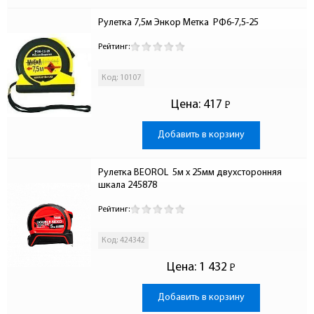
Рулетка 7,5м Энкор Метка  РФ6-7,5-25
Рейтинг:
Код: 10107
Цена:
417
Р
-
Добавить в корзину
Рулетка BEOROL  5м х 25мм двухсторонняя 
шкала 245878
Рейтинг:
Код: 424342
Цена:
1 432
Р
-
Добавить в корзину