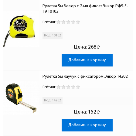
Рулетка 5м Велюр c 2-мя фиксат Энкор РФ5-5-
19 10102
Рейтинг:
Код: 10102
Цена:
268
Р
-
Добавить в корзину
Рулетка 5м Каучук с фиксатором Энкор 14202
Рейтинг:
Код: 14202
Цена:
152
Р
-
Добавить в корзину