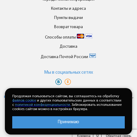
Контакты и адреса
Пункты выдачи
Возврат товара
Способы оплаты
Доставка
Доставка Почтой России
Мы в cоциальных сетях
Вы принимаете условия
политики в отношении обработки
персональных данных
Продолжая пользоваться сайтом, вы соглашаетесь на обработку
и
пользовательского соглашения
каждый раз,
файлов cookie
и других пользовательских данных в соответствии
когда оставляете свои данные в любой форме обратной связи на
с
политикой конфиденциальности.
Заблокировать использование
сайте enkor24.ru
cookies сайтом можно в настройках браузера.
Принимаю
0
Корзина
Обратная связь