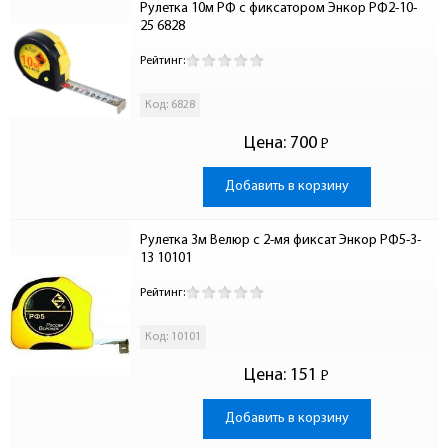
Рулетка 10м РФ с фиксатором Энкор РФ2-10-
25 6828
Рейтинг:
Код: 6828
Цена:
700
Р
-
Добавить в корзину
Рулетка 3м Велюр c 2-мя фиксат Энкор РФ5-3-
13 10101
Рейтинг:
Код: 10101
Цена:
151
Р
-
Добавить в корзину