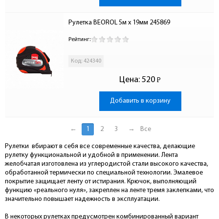
Рулетка BEOROL 5м х 19мм 245869
Рейтинг:
Код: 424340
Цена:
520
Р
-
Добавить в корзину
←
1
2
3
→
Все
Рулетки вбирают в себя все современные качества, делающие
рулетку функциональной и удобной в применении. Лента
желобчатая изготовлена из углеродистой стали высокого качества,
обработанной термически по специальной технологии. Эмалевое
покрытие защищает ленту от истирания. Крючок, выполняющий
функцию «реального нуля», закреплен на ленте тремя заклепками, что
значительно повышает надежность в эксплуатации.
В некоторых рулетках предусмотрен комбинированный вариант