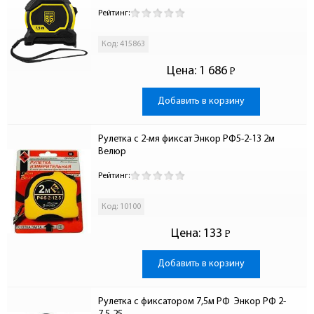
Рейтинг:
Код: 415863
Цена:
1 686
Р
-
Добавить в корзину
Рулетка c 2-мя фиксат Энкор РФ5-2-13 2м 
Велюр
Рейтинг:
Код: 10100
Цена:
133
Р
-
Добавить в корзину
Рулетка с фиксатором 7,5м РФ  Энкор РФ 2-