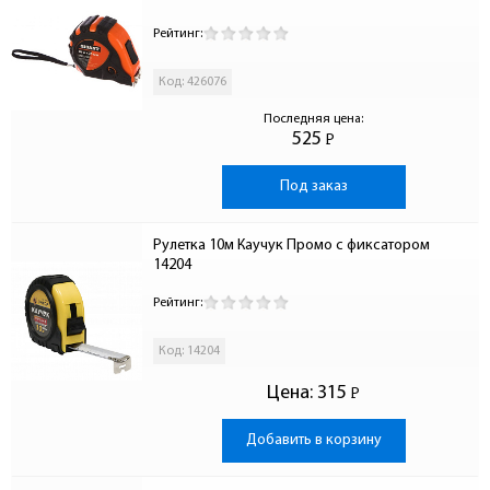
Рейтинг:
Код: 426076
Последняя цена:
525
Р
-
Под заказ
Рулетка 10м Каучук Промо с фиксатором 
14204
Рейтинг:
Код: 14204
Цена:
315
Р
-
Добавить в корзину