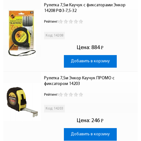
Рулетка 7,5м Каучук с фиксаторами Энкор 
14208 РФ3-7,5-32
Рейтинг:
Код: 14208
Цена:
884
Р
-
Добавить в корзину
Рулетка 7,5м Энкор Каучук ПРОМО с 
фиксатором 14203
Рейтинг:
Код: 14203
Цена:
246
Р
-
Добавить в корзину