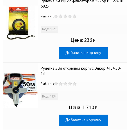
Рулетка 3м РФ2 с фиксатором Энкор РФ2-3-16 
6825
Рейтинг:
Код: 6825
Цена:
236
Р
-
Добавить в корзину
Рулетка 50м открытый корпус Энкор 4134 50-
13
Рейтинг:
Код: 4134
Цена:
1 710
Р
-
Добавить в корзину