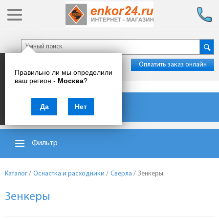
Оплатить заказ онлайн
Правильно ли мы определили
ваш регион -
Москва
?
Каталог товаров
Да
Нет
Фильтр
Каталог
/
Оснастка и расходники
/
Сверла
/
Зенкеры
Зенкеры