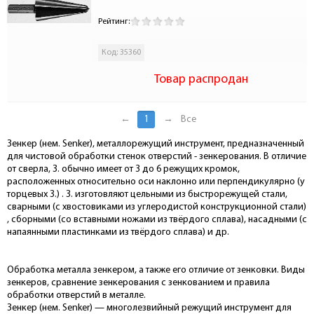
Рейтинг:
Код: 35360
Товар распродан
←
1
→
Все
Зенкер (нем. Senker), металлорежущий инструмент, предназначенный
для чистовой обработки стенок отверстий - зенкерования. В отличие
от сверла, З. обычно имеет от 3 до 6 режущих кромок,
расположенных относительно оси наклонно или перпендикулярно (у
торцевых З.) . З. изготовляют цельными из быстрорежущей стали,
сварными (с хвостовиками из углеродистой конструкционной стали)
, сборными (со вставными ножами из твёрдого сплава), насадными (с
напаянными пластинками из твёрдого сплава) и др.
Обработка металла зенкером, а также его отличие от зенковки. Виды
зенкеров, сравнение зенкерования с зенкованием и правила
обработки отверстий в металле.
Зенкер (нем. Senker) — многолезвийный режущий инструмент для