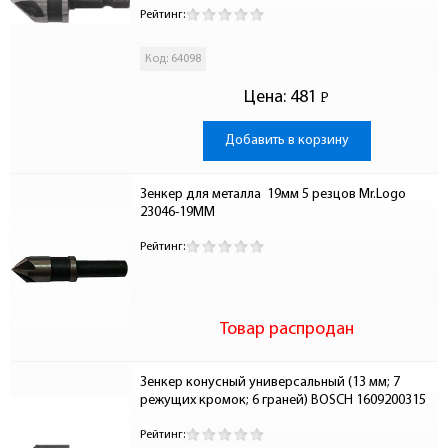
Рейтинг:
Код: 64098
Цена:
481
Р
-
Добавить в корзину
Зенкер для металла  19мм 5 резцов Mr.Logo 
23046-19ММ
Рейтинг:
Товар распродан
Зенкер конусный универсальный (13 мм; 7 
режущих кромок; 6 граней) BOSCH 1609200315
Рейтинг: