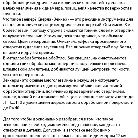
обработки цилиндрических и конических отверстий в деталях с
целью увеличения их диаметра, повышения качества поверхности и
точности.
Что такое зенкер? Свёрла «Зенкер» — это режущие инструменты для
создания конических и цилиндрических отверстий. Они имеют 3 и
более лезвий, поэтому стружка снимается тонким слоем и отверстия
получаются точными. К тому же, зенкеры прочнее, чем обычные
свёрла. Цели зенкерования: Очистка/шлифовка просверленного
отверстия (удаления заусенцев). Расширение отверстий под болты,
шпильки и другой крепеж.
В металлообработке не обойтись без специальных инструментов,
одним из них обрабатывают отверстия, полученные сверлением,
штамповкой или литьем, добиваются лучшей центровки, точности,
чистоты поверхности.
Зенкеры - это осевые многолезвийные режущие инструменты,
которые применяются для промежуточной или окончательной
обработки отверстий, полученных предварительно сверлением,
литьем, ковкой или штамповкой, с целью повышения их точности до
JT11...JT10 и уменьшения шероховатости обработанной поверхности
до Ra 40.
Для того чтобы досконально разобраться в том, что такое
зенкерование, необходимо иметь представление, как делают
отверстия в деталях. Допустим, в заготовке необходимо
просверлить отверстие пятого класса точности диаметром 12 мм.