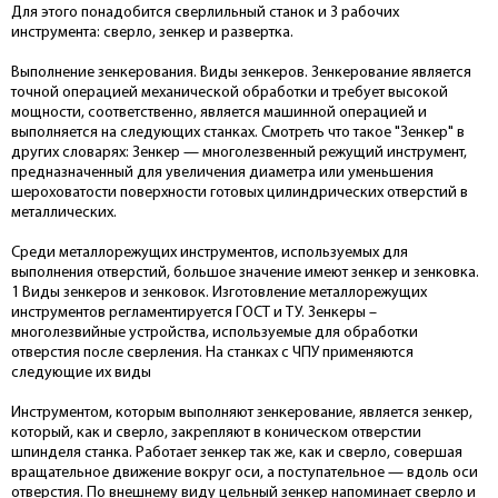
Для этого понадобится сверлильный станок и 3 рабочих
инструмента: сверло, зенкер и развертка.
Выполнение зенкерования. Виды зенкеров. Зенкерование является
точной операцией механической обработки и требует высокой
мощности, соответственно, является машинной операцией и
выполняется на следующих станках. Смотреть что такое "Зенкер" в
других словарях: Зенкер — многолезвенный режущий инструмент,
предназначенный для увеличения диаметра или уменьшения
шероховатости поверхности готовых цилиндрических отверстий в
металлических.
Среди металлорежущих инструментов, используемых для
выполнения отверстий, большое значение имеют зенкер и зенковка.
1 Виды зенкеров и зенковок. Изготовление металлорежущих
инструментов регламентируется ГОСТ и ТУ. Зенкеры –
многолезвийные устройства, используемые для обработки
отверстия после сверления. На станках с ЧПУ применяются
следующие их виды
Инструментом, которым выполняют зенкерование, является зенкер,
который, как и сверло, закрепляют в коническом отверстии
шпинделя станка. Работает зенкер так же, как и сверло, совершая
вращательное движение вокруг оси, а поступательное — вдоль оси
отверстия. По внешнему виду цельный зенкер напоминает сверло и