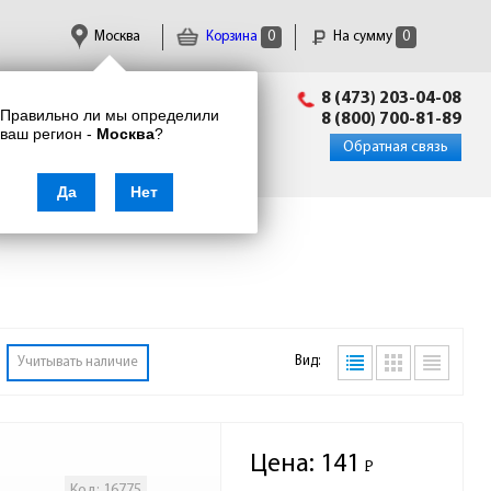
Москва
Корзина
0
На сумму
0
Пн-Пт: 09:00 - 18:00
8 (473) 203-04-08
Правильно ли мы определили
info@enkor24.ru
8 (800) 700-81-89
ваш регион -
Москва
?
Вход
|
Регистрация
Обратная связь
Да
Нет
Вид:
Учитывать наличие
Цена:
141
Р
-
Код: 16775