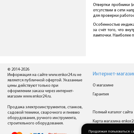
Отвертки пробники (
отсутствии в сети н
для проверки работо
Особенностью индикат
за счёт того, что вн
лампочки. Наиболее 
© 2014-2026
Интернет-магази
Информация на сайте www.enkor24.ru не
является публичной офертой. Указанные
О магазине
цены действуют только при
оформлении заказа через интернет-
Гарантия
магазин www.enkor24.ru.
Продажа электроинструментов, станков,
Полный каталог сайта
садовой техники, сварочного и пневмо
оборудования, ручного инструмента,
Карта магазина enkor2
строительного оборудования.
Все производители
Продолжая пользоваться са