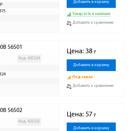
Добавить в корзину
ДР
375
Товар есть в наличии
Р
Добавить к сравнению
00В 56501
Цена:
38
Р
-
Код: 425324
Добавить в корзину
324
Под заказ
Р
Добавить к сравнению
00В 56502
Цена:
57
Р
-
Код: 425325
Добавить в корзину