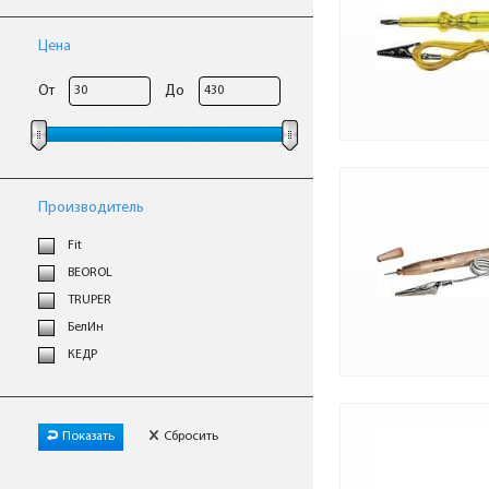
Цена
От
До
Производитель
Fit
BEOROL
TRUPER
БелИн
КЕДР
Показать
Сбросить