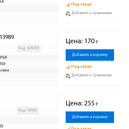
54
Под заказ
Р
Добавить к сравнению
13989
Цена:
170
Р
-
Код: 429103
Добавить в корзину
UPER
103
Под заказ
ксика
Добавить к сравнению
Цена:
255
Р
-
Код: 16965
Добавить в корзину
65
Под заказ