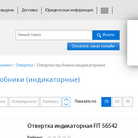
 выдачи
Доставка
Юридическая информация
Искать
Оплатить заказ онлайн
румент
/
Отвёртки
/
Отвертки пробники (индикаторные)
обники (индикаторные)
Показать по:
ене
Популярности
Рейтингу
30
60
90
Отвертка индикаторная FIT 56542
Рейтинг: