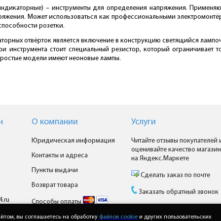
индикаторные) – инструменты для определения напряжения. Применяют
апряжения. Может использоваться как профессиональными электромонт
способности розетки.
орных отвёрток является включение в конструкцию светящийся лампочки
утри инструмента стоит специальный резистор, который ограничивает т
простые модели имеют неоновые лампы.
н
О компании
Услуги
Юридическая информация
Читайте отзывы покупателей 
оценивайте качество магазин
Контакты и адреса
на Яндекс.Маркете
Пункты выдачи
Сделать заказ по почте
Возврат товара
Заказать обратный звонок
4.ru
Способы оплаты
Доставка
йтом, вы соглашаетесь на обработку
файлов cookie
и других пользовательских