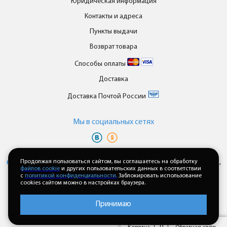
Юридическая информация
Контакты и адреса
Пункты выдачи
Возврат товара
Способы оплаты
Доставка
Доставка Почтой России
Мы в cоциальных сетях
Вы принимаете условия
политики в отношении обработки
персональных данных
Продолжая пользоваться сайтом, вы соглашаетесь на обработку
и
пользовательского соглашения
каждый раз,
файлов cookie
и других пользовательских данных в соответствии
когда оставляете свои данные в любой форме обратной связи на
с
политикой конфиденциальности.
Заблокировать использование
сайте enkor24.ru
cookies сайтом можно в настройках браузера.
Принимаю