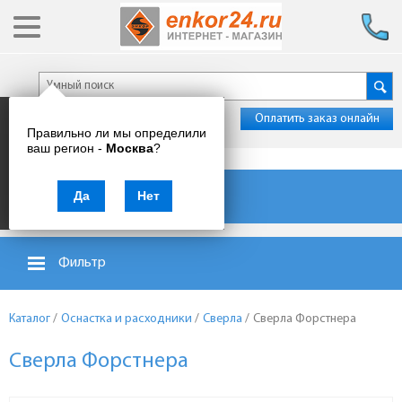
Оплатить заказ онлайн
Правильно ли мы определили
ваш регион -
Москва
?
Каталог товаров
Да
Нет
Фильтр
Каталог
/
Оснастка и расходники
/
Сверла
/
Сверла Форстнера
Сверла Форстнера