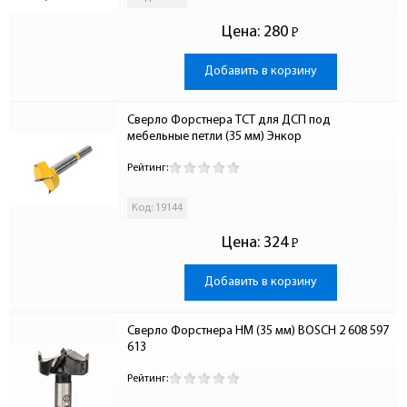
Цена:
280
Р
-
Добавить в корзину
Сверло Форстнера ТСТ для ДСП под 
мебельные петли (35 мм) Энкор
Рейтинг:
Код: 19144
Цена:
324
Р
-
Добавить в корзину
Сверло Форстнера HM (35 мм) BOSCH 2 608 597 
613
Рейтинг: