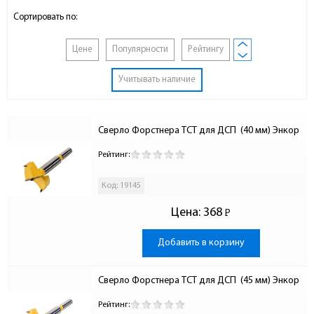
Сортировать по:
Цене
Популярности
Рейтингу
Учитывать наличие
Сверло Форстнера ТСТ для ДСП  (40 мм) Энкор
Рейтинг:
Код: 19145
Цена:
368
Р
-
Добавить в корзину
Сверло Форстнера ТСТ для ДСП  (45 мм) Энкор
Рейтинг: