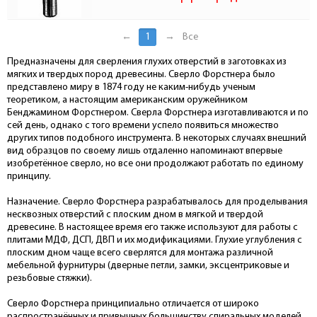
←
1
→
Все
Предназначены для сверления глухих отверстий в заготовках из
мягких и твердых пород древесины. Сверло Форстнера было
представлено миру в 1874 году не каким-нибудь ученым
теоретиком, а настоящим американским оружейником
Бенджамином Форстнером. Сверла Форстнера изготавливаются и по
сей день, однако с того времени успело появиться множество
других типов подобного инструмента. В некоторых случаях внешний
вид образцов по своему лишь отдаленно напоминают впервые
изобретённое сверло, но все они продолжают работать по единому
принципу.
Назначение. Сверло Форстнера разрабатывалось для проделывания
несквозных отверстий с плоским дном в мягкой и твердой
древесине. В настоящее время его также используют для работы с
плитами МДФ, ДСП, ДВП и их модификациями. Глухие углубления с
плоским дном чаще всего сверлятся для монтажа различной
мебельной фурнитуры (дверные петли, замки, эксцентриковые и
резьбовые стяжки).
Сверло Форстнера принципиально отличается от широко
распространённых и привычных большинству спиральных моделей.