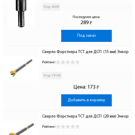
Код: 4638
Последняя цена:
289
Р
-
Под заказ
Сверло Форстнера ТСТ для ДСП  (15 мм) Энкор
Рейтинг:
Код: 19140
Цена:
173
Р
-
Добавить в корзину
Сверло Форстнера ТСТ для ДСП  (20 мм) Энкор
Рейтинг: