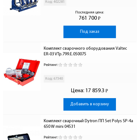
Код: 402281
Последняя цена:
761 700
Р
-
Под заказ
Комплект сварочного оборудования Valtec 
ER-03 VTp.799.E.050075
Рейтинг:
Код: 67340
Цена:
17 859.3
Р
-
Добавить в корзину
Комплект сварочный Dytron ПП Set Polys SP-4a 
650 W mini 04531
Рейтинг: