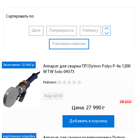
Сортировать по:
Цене
Популярности
Рейтингу
Учитывать наличие
Экономия 10 660 р.
Аппарат для сварки ПП Dytron Polys P-4a 1200 
W TW Solo 04373
Рейтинг:
Код: 32314
38 650
Цена:
27 990
Р
-
Добавить в корзину
картонная коробка
Аппарат для сварки полипропилена Dytron 