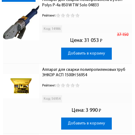
Polys P-4a 850 W TW Solo 04833
Рейтинг:
Код: 14986
37 150
Цена:
31 053
Р
-
Добавить в корзину
Аппарат для сварки полипропиленовых труб 
ЭНКОР АСП 1500Н 56954
Рейтинг:
Код: 56954
Цена:
3 990
Р
-
Добавить в корзину