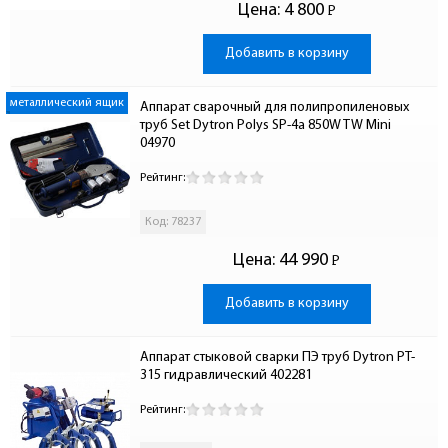
Цена:
4 800
Р
-
Добавить в корзину
металлический ящик
Аппарат сварочный для полипропиленовых 
труб Set Dytron Polys SP-4a 850W TW Mini 
04970
Рейтинг:
Код: 78237
Цена:
44 990
Р
-
Добавить в корзину
Аппарат стыковой сварки ПЭ труб Dytron PT-
315 гидравлический 402281
Рейтинг: