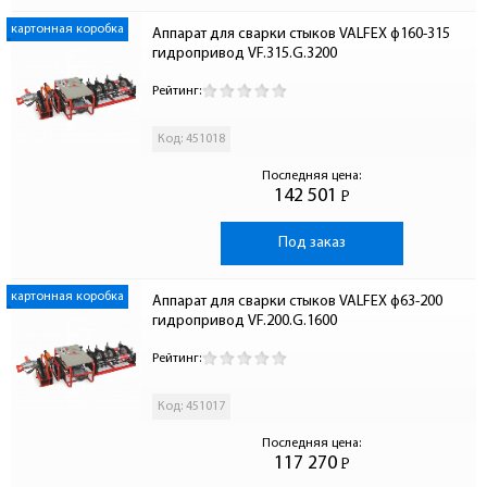
картонная коробка
Аппарат для сварки стыков VALFEX ф160-315 
гидропривод VF.315.G.3200
Рейтинг:
Код: 451018
Последняя цена:
142 501
Р
-
Под заказ
картонная коробка
Аппарат для сварки стыков VALFEX ф63-200 
гидропривод VF.200.G.1600
Рейтинг:
Код: 451017
Последняя цена:
117 270
Р
-