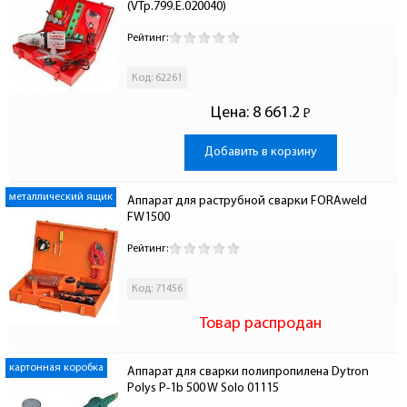
(VTp.799.E.020040)
Рейтинг:
Код: 62261
Цена:
8 661.2
Р
-
Добавить в корзину
металлический ящик
Аппарат для раструбной сварки FORAweld 
FW1500 
Рейтинг:
Код: 71456
Товар распродан
картонная коробка
Аппарат для сварки полипропилена Dytron 
Polys P-1b 500 W Solo 01115