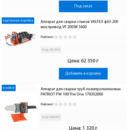
Под заказ
картонная коробка
Аппарат для сварки стыков VALFEX ф63-200 
мех.привод VF.200.M.1600
Рейтинг:
Код: 451016
Цена:
62 350
Р
-
Добавить в корзину
в кейсе
Аппарат для сварки труб полипропиленовых 
PATRIOT PW 100 The Onе 170302000
Рейтинг:
Код: 406963
Цена:
1 320
Р
-