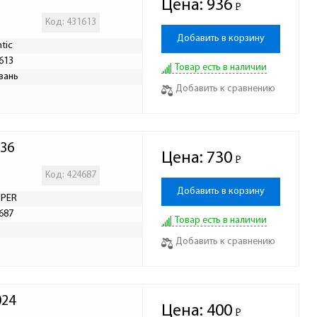
Цена:
936
Р
-
Код: 431613
Добавить в корзину
ntic
613
Товар есть в наличии
вань
Добавить к сравнению
036
Цена:
730
Р
-
Код: 424687
Добавить в корзину
UPER
687
Товар есть в наличии
Р
Добавить к сравнению
024
Цена:
400
Р
-