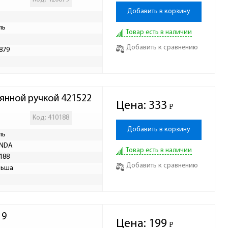
Добавить в корзину
ль
Товар есть в наличии
Добавить к сравнению
879
Р
янной ручкой 421522
Цена:
333
Р
-
Код: 410188
Добавить в корзину
ль
INDA
Товар есть в наличии
188
Добавить к сравнению
льша
1
19
Цена:
199
Р
-