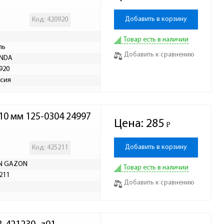
Добавить в корзину
Код: 420920
Товар есть в наличии
ль
Добавить к сравнению
INDA
920
сия
0 мм 125-0304 24997
Цена:
285
Р
-
Добавить в корзину
Код: 425211
N GAZON
Товар есть в наличии
211
Добавить к сравнению
Р