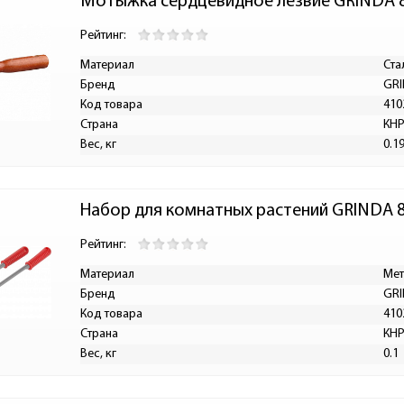
Мотыжка сердцевидное лезвие GRINDA 
Рейтинг:
Материал
Ста
Бренд
GR
Код товара
410
Страна
КН
Вес, кг
0.1
Набор для комнатных растений GRINDA 
Рейтинг:
Материал
Мет
Бренд
GR
Код товара
410
Страна
КН
Вес, кг
0.1