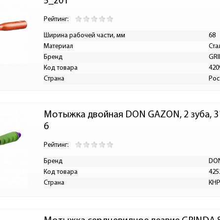
5_z01
Рейтинг:
Ширина рабочей части, мм
68
Материал
Ста
Бренд
GR
Код товара
420
Страна
Рос
Мотыжка двойная DON GAZON, 2 зуба, 31
6
Рейтинг:
Бренд
DO
Код товара
425
Страна
КН