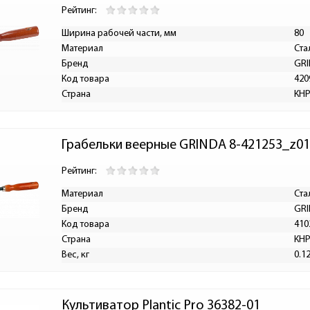
Рейтинг:
Ширина рабочей части, мм
80
Материал
Ста
Бренд
GR
Код товара
420
Страна
КН
Грабельки веерные GRINDA 8-421253_z01
Рейтинг:
Материал
Ста
Бренд
GR
Код товара
410
Страна
КН
Вес, кг
0.1
Культиватор Plantic Pro 36382-01