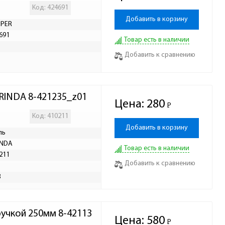
Код: 424691
Добавить в корзину
UPER
691
Товар есть в наличии
Р
Добавить к сравнению
RINDA 8-421235_z01
Цена:
280
Р
-
Код: 410211
Добавить в корзину
ль
INDA
Товар есть в наличии
211
Добавить к сравнению
Р
8
учкой 250мм 8-42113
Цена:
580
Р
-