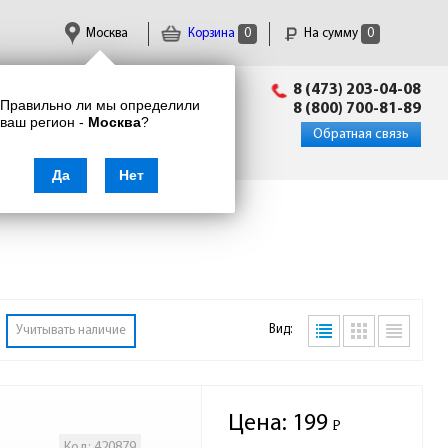
Москва
Корзина
0
На сумму
0
Пн-Пт: 09:00 - 18:00
8 (473) 203-04-08
Правильно ли мы определили
info@enkor24.ru
8 (800) 700-81-89
ваш регион -
Москва
?
Вход
|
Регистрация
Обратная связь
Да
Нет
Вид:
Учитывать наличие
Цена:
199
Р
-
Код: 420879