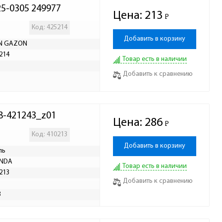
25-0305 249977
Цена:
213
Р
-
Код: 425214
Добавить в корзину
N GAZON
214
Товар есть в наличии
Р
Добавить к сравнению
8-421243_z01
Цена:
286
Р
-
Код: 410213
Добавить в корзину
ль
INDA
Товар есть в наличии
213
Добавить к сравнению
Р
8