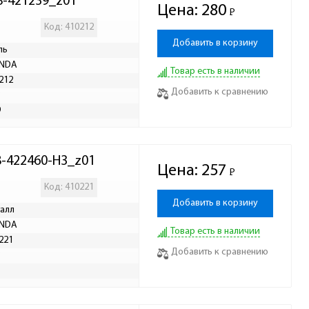
8-421239_z01
Цена:
280
Р
-
Код: 410212
Добавить в корзину
ль
INDA
Товар есть в наличии
212
Добавить к сравнению
Р
9
8-422460-H3_z01
Цена:
257
Р
-
Код: 410221
Добавить в корзину
алл
INDA
Товар есть в наличии
221
Добавить к сравнению
Р