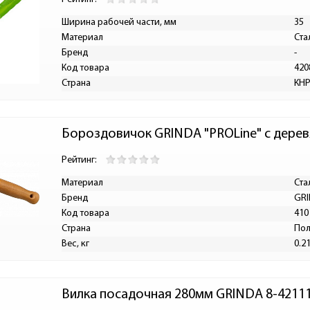
Ширина рабочей части, мм
35
Материал
Ста
Бренд
-
Код товара
420
Страна
КН
Бороздовичок GRINDA "PROLine" с дерев
Рейтинг:
Материал
Ста
Бренд
GR
Код товара
410
Страна
По
Вес, кг
0.2
Вилка посадочная 280мм GRINDA 8-4211