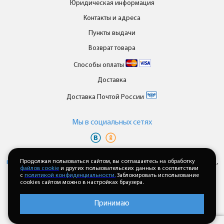
Юридическая информация
Контакты и адреса
Пункты выдачи
Возврат товара
Способы оплаты
Доставка
Доставка Почтой России
Мы в cоциальных сетях
Вы принимаете условия
политики в отношении обработки
персональных данных
Продолжая пользоваться сайтом, вы соглашаетесь на обработку
и
пользовательского соглашения
каждый раз,
файлов cookie
и других пользовательских данных в соответствии
когда оставляете свои данные в любой форме обратной связи на
с
политикой конфиденциальности.
Заблокировать использование
сайте enkor24.ru
cookies сайтом можно в настройках браузера.
Принимаю