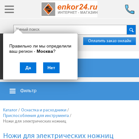
Оплатить заказ онлайн
Правильно ли мы определили
ваш регион -
Москва
?
Каталог товаров
Да
Нет
Фильтр
Каталог
/
Оснастка и расходники
/
Приспособления для инструмента
/
Ножи для электрических ножниц
Ножи для электрических ножниц