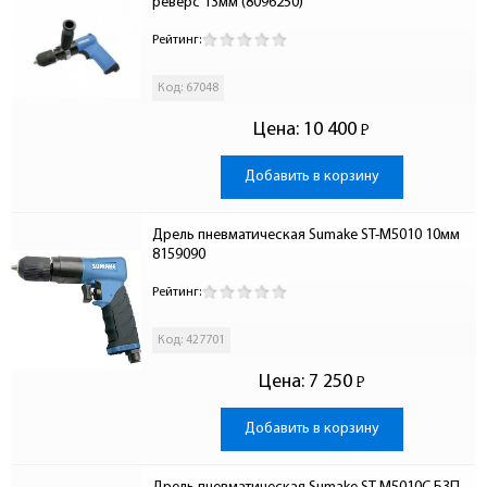
реверс 13мм (8096250)
Рейтинг:
Код: 67048
Цена:
10 400
Р
-
Добавить в корзину
Дрель пневматическая Sumake ST-M5010 10мм 
8159090
Рейтинг:
Код: 427701
Цена:
7 250
Р
-
Добавить в корзину