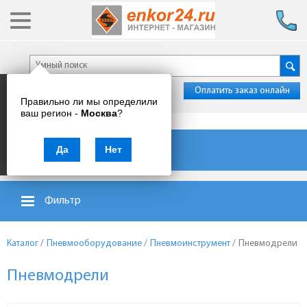
Оплатить заказ онлайн
Правильно ли мы определили
ваш регион -
Москва
?
Каталог товаров
Да
Нет
Фильтр
Каталог
/
Пневмооборудование
/
Пневмоинструмент
/
Пневмодрели
Пневмодрели