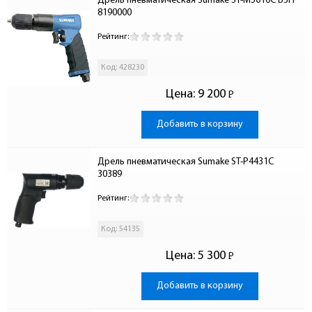
Дрель пневматическая Sumake ST-M5010С БЗП 
8190000
Рейтинг:
Код: 428230
Цена:
9 200
Р
-
Добавить в корзину
Дрель пневматическая Sumake ST-P4431C 
30389
Рейтинг:
Код: 54135
Цена:
5 300
Р
-
Добавить в корзину