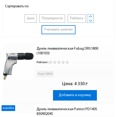
Сортировать по:
Цене
Популярности
Рейтингу
Учитывать наличие
Дрель пневматическая Fubag DRS1800 
(100103)
Рейтинг:
Код: 54456
Цена:
4 330
Р
-
Добавить в корзину
коробка
Дрель пневматическая Patriot PD140S 
830902045