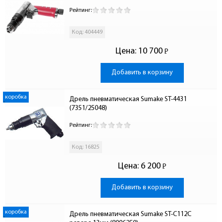
Рейтинг:
Код: 404449
Цена:
10 700
Р
-
Добавить в корзину
коробка
Дрель пневматическая Sumake ST-4431 
(7351/25048)
Рейтинг:
Код: 16825
Цена:
6 200
Р
-
Добавить в корзину
коробка
Дрель пневматическая Sumake ST-C112C 