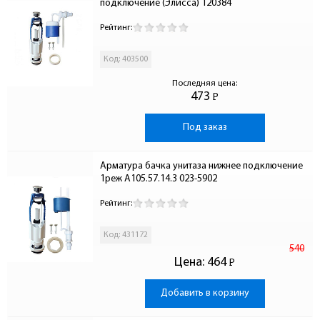
подключение (Элисса) 120384
Рейтинг:
Код: 403500
Последняя цена:
473
Р
-
Под заказ
Арматура бачка унитаза нижнее подключение 
1реж А105.57.14.3 023-5902
Рейтинг:
Код: 431172
540
Цена:
464
Р
-
Добавить в корзину