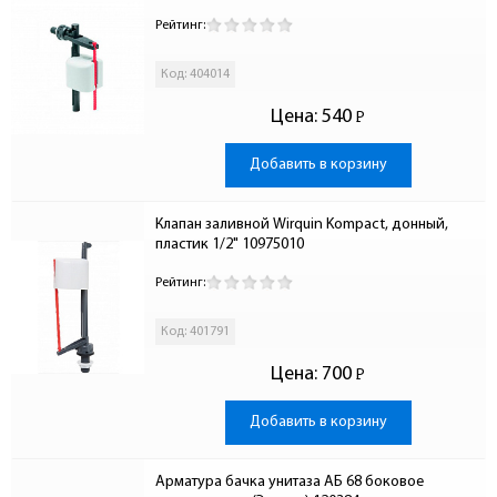
Рейтинг:
Код: 404014
Цена:
540
Р
-
Добавить в корзину
Клапан заливной Wirquin Kompact, донный, 
пластик 1/2" 10975010
Рейтинг:
Код: 401791
Цена:
700
Р
-
Добавить в корзину
Арматура бачка унитаза АБ 68 боковое 