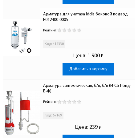
Арматура для унитаза Iddis боковой подвод 
F012400-0005
Рейтинг:
Код: 414330
Цена:
1 900
Р
-
Добавить в корзину
Арматура сантехническая, б/п, б/п (И-СБ1-Бпд-
Б-Ф)
Рейтинг:
Код: 67169
Цена:
239
Р
-