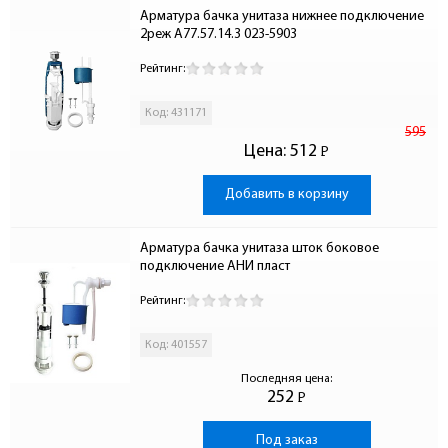
Арматура бачка унитаза нижнее подключение 
2реж А77.57.14.3 023-5903
Рейтинг:
Код: 431171
595
Цена:
512
Р
-
Добавить в корзину
Арматура бачка унитаза шток боковое 
подключение АНИ пласт
Рейтинг:
Код: 401557
Последняя цена:
252
Р
-
Под заказ