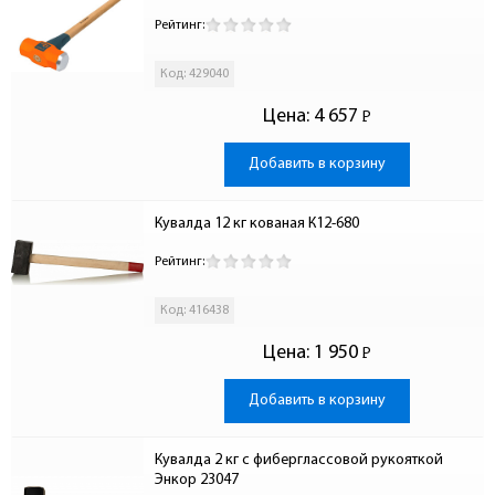
Рейтинг:
Код: 429040
Цена:
4 657
Р
-
Добавить в корзину
Кувалда 12 кг кованая К12-680
Рейтинг:
Код: 416438
Цена:
1 950
Р
-
Добавить в корзину
Кувалда 2 кг с фиберглассовой рукояткой 
Энкор 23047