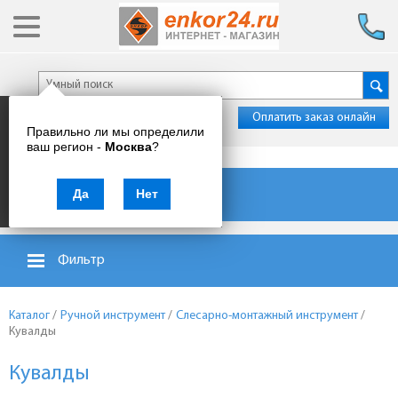
Оплатить заказ онлайн
Правильно ли мы определили
ваш регион -
Москва
?
Каталог товаров
Да
Нет
Фильтр
Каталог
/
Ручной инструмент
/
Слесарно-монтажный инструмент
/
Кувалды
Кувалды