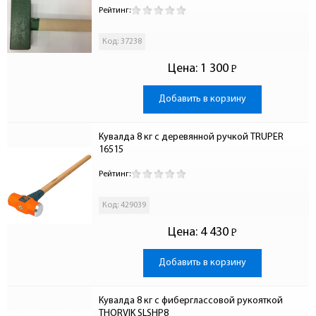
Рейтинг:
Код: 37238
Цена:
1 300
Р
-
Добавить в корзину
Кувалда 8 кг с деревянной ручкой TRUPER 
16515
Рейтинг:
Код: 429039
Цена:
4 430
Р
-
Добавить в корзину
Кувалда 8 кг с фиберглассовой рукояткой 
THORVIK SLSHP8