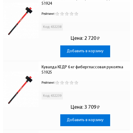
51924
Рейтинг:
Код: 432238
Цена:
2 720
Р
-
Добавить в корзину
Кувалда КЕДР 6 кг фиберглассовая рукоятка 
51925
Рейтинг:
Код: 432239
Цена:
3 709
Р
-
Добавить в корзину