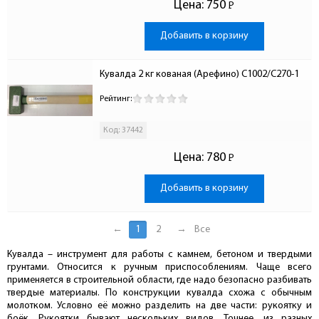
Цена:
750
Р
-
Добавить в корзину
Кувалда 2 кг кованая (Арефино) С1002/С270-1
Рейтинг:
Код: 37442
Цена:
780
Р
-
Добавить в корзину
←
1
2
→
Все
Кувалда – инструмент для работы с камнем, бетоном и твердыми
грунтами. Относится к ручным приспособлениям. Чаще всего
применяется в строительной области, где надо безопасно разбивать
твердые материалы. По конструкции кувалда схожа с обычным
молотком. Условно её можно разделить на две части: рукоятку и
боёк. Рукоятки бывают нескольких видов. Точнее, из разных