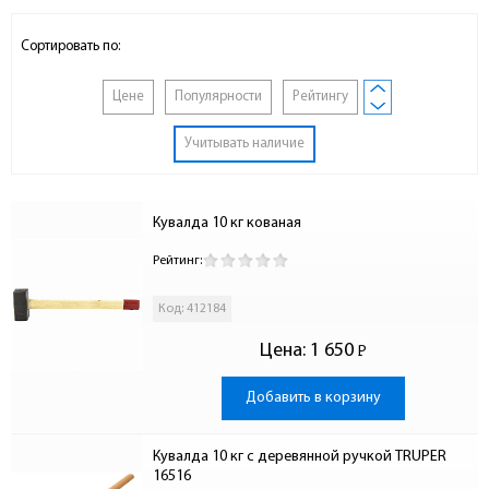
Сортировать по:
Цене
Популярности
Рейтингу
Учитывать наличие
Кувалда 10 кг кованая
Рейтинг:
Код: 412184
Цена:
1 650
Р
-
Добавить в корзину
Кувалда 10 кг с деревянной ручкой TRUPER 
16516