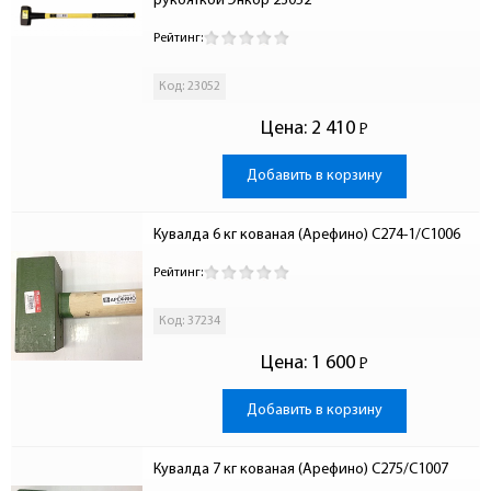
рукояткой Энкор 23052
Рейтинг:
Код: 23052
Цена:
2 410
Р
-
Добавить в корзину
Кувалда 6 кг кованая (Арефино) С274-1/С1006
Рейтинг:
Код: 37234
Цена:
1 600
Р
-
Добавить в корзину
Кувалда 7 кг кованая (Арефино) С275/С1007