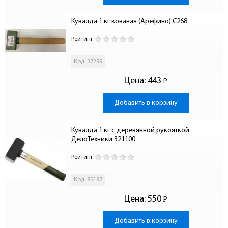
Кувалда 1 кг кованая (Арефино) С268
Рейтинг:
Код: 37299
Цена:
443
Р
-
Добавить в корзину
Кувалда 1 кг с деревянной рукояткой 
ДелоТехники 321100
Рейтинг:
Код: 85187
Цена:
550
Р
-
Добавить в корзину