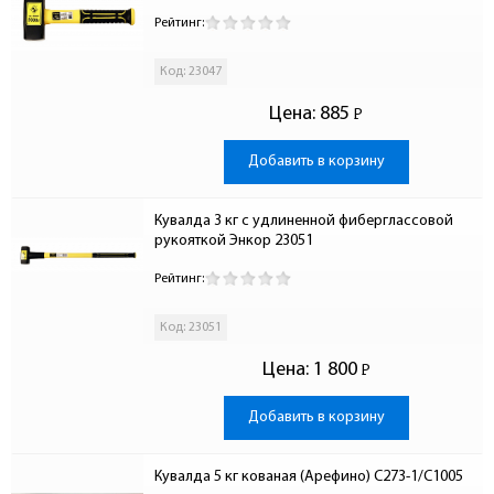
Рейтинг:
Код: 23047
Цена:
885
Р
-
Добавить в корзину
Кувалда 3 кг с удлиненной фиберглассовой 
рукояткой Энкор 23051
Рейтинг:
Код: 23051
Цена:
1 800
Р
-
Добавить в корзину
Кувалда 5 кг кованая (Арефино) С273-1/С1005