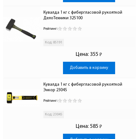
Кувалда 1 кг с фибергласовой рукояткой 
ДелоТехники 325100
Рейтинг:
Код: 85191
Цена:
355
Р
-
Добавить в корзину
Кувалда 1 кг с фибергласовой рукояткой 
Энкор 23045
Рейтинг:
Код: 23045
Цена:
585
Р
-