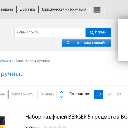
 выдачи
Доставка
Юридическая информация
Искать
Оплатить заказ онлайн
румент
/
Напильники ручные
 ручные
Показать по:
ене
Популярности
Рейтингу
30
60
90
Набор надфилей BERGER 5 предметов BG
Рейтинг: