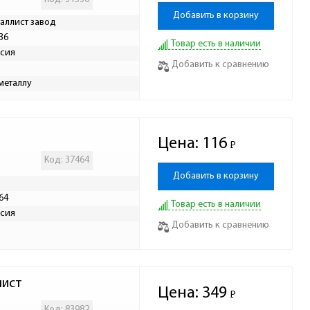
Добавить в корзину
аллист завод
36
Товар есть в наличии
сия
Добавить к сравнению
металлу
Цена:
116
Р
-
Код: 37464
Добавить в корзину
64
Товар есть в наличии
сия
Добавить к сравнению
лист
Цена:
349
Р
-
Код: 83982