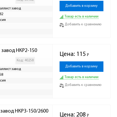
Добавить в корзину
аллист завод
82
Товар есть в наличии
сия
Добавить к сравнению
 завод НКР2-150
Цена:
115
Р
-
Код: 40258
Добавить в корзину
аллист завод
58
Товар есть в наличии
сия
Добавить к сравнению
3
 завод НКР3-150/2600
Цена:
208
Р
-