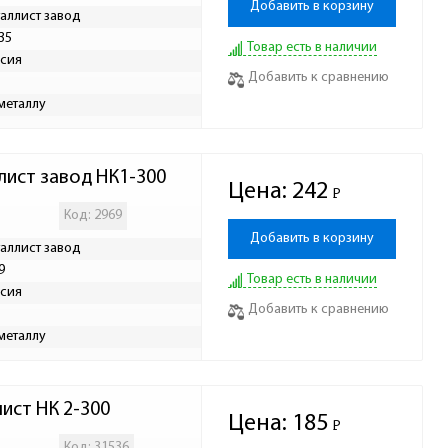
Добавить в корзину
аллист завод
35
Товар есть в наличии
сия
Добавить к сравнению
металлу
лист завод НК1-300
Цена:
242
Р
-
Код: 2969
Добавить в корзину
аллист завод
9
Товар есть в наличии
сия
Добавить к сравнению
металлу
ист НК 2-300
Цена:
185
Р
-
Код: 31536