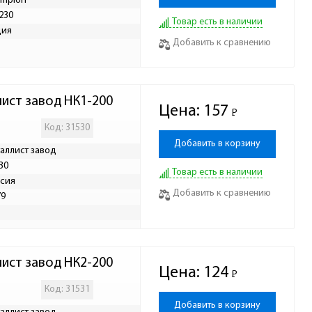
mpion
230
Товар есть в наличии
дия
Добавить к сравнению
ист завод НК1-200
Цена:
157
Р
-
Код: 31530
Добавить в корзину
аллист завод
30
Товар есть в наличии
сия
Добавить к сравнению
79
ист завод НК2-200
Цена:
124
Р
-
Код: 31531
Добавить в корзину