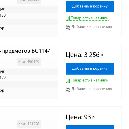
Добавить в корзину
ger
130
Товар есть в наличии
Р
Добавить к сравнению
ор
5 предметов BG1147
Цена:
3 256
Р
-
Код: 450129
Добавить в корзину
ger
129
Товар есть в наличии
Р
Добавить к сравнению
ор
Цена:
93
Р
-
Код: 421228