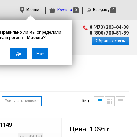
Москва
Корзина
0
На сумму
0
Пн-Пт: 09:00 - 18:00
8 (473) 203-04-08
Правильно ли мы определили
info@enkor24.ru
8 (800) 700-81-89
ваш регион -
Москва
?
Вход
|
Регистрация
Обратная связь
Да
Нет
Вид:
Учитывать наличие
1149
Цена:
1 095
Р
-
Код: 450130