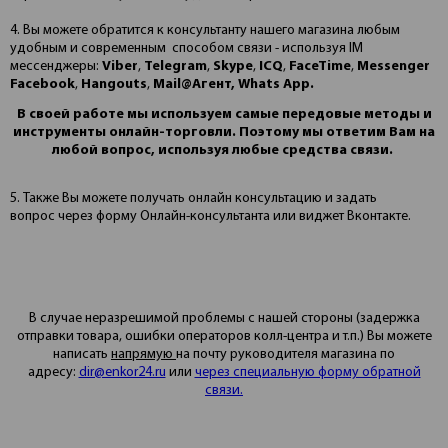
4. Вы можете обратится к консультанту нашего магазина любым
удобным и современным способом связи - используя IM
мессенджеры:
Viber
,
Telegram
,
Skype
,
ICQ
,
FaceTime
,
Messenger
Facebook
,
Hangouts
,
Mail@Агент, Whats App.
В своей работе мы используем самые передовые методы и
инструменты онлайн-торговли. Поэтому мы ответим Вам на
любой вопрос, используя любые средства связи.
5. Также Вы можете получать онлайн консультацию и задать
вопрос через форму Онлайн-консультанта или виджет Вконтакте.
В случае неразрешимой проблемы с нашей стороны (задержка
отправки товара, ошибки операторов колл-центра и т.п.) Вы можете
написать
напрямую
на почту руководителя магазина по
адресу:
dir@enkor24.ru
или
через специальную форму обратной
связи.