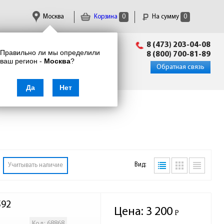
Москва
Корзина
0
На сумму
0
Пн-Пт: 09:00 - 18:00
8 (473) 203-04-08
Правильно ли мы определили
info@enkor24.ru
8 (800) 700-81-89
ваш регион -
Москва
?
Вход
|
Регистрация
Обратная связь
Да
Нет
Вид:
Учитывать наличие
592
Цена:
3 200
Р
-
Код: 68868