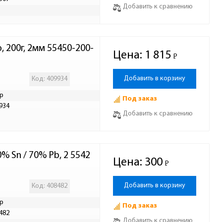
Добавить к сравнению
Р
, 200г, 2мм 55450-200-
Цена:
1 815
Р
-
Добавить в корзину
Код: 409934
р
Под заказ
934
Добавить к сравнению
% Sn / 70% Pb, 2 5542
Цена:
300
Р
-
Добавить в корзину
Код: 408482
р
Под заказ
482
Добавить к сравнению