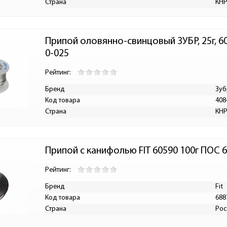
Страна
КН
Припой оловянно-свинцовый ЗУБР, 25г, 60
0-025
Рейтинг:
Бренд
Зуб
Код товара
408
Страна
КН
Припой с канифолью FIT 60590 100г ПОС 6
Рейтинг:
Бренд
Fit
Код товара
688
Страна
Рос