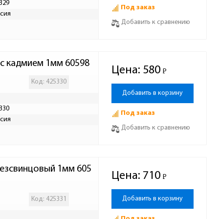
329
Под заказ
сия
Добавить к сравнению
 с кадмием 1мм 60598
Цена:
580
Р
-
Код: 425330
Добавить в корзину
330
Под заказ
сия
Добавить к сравнению
 безсвинцовый 1мм 605
Цена:
710
Р
-
Добавить в корзину
Код: 425331
Под заказ