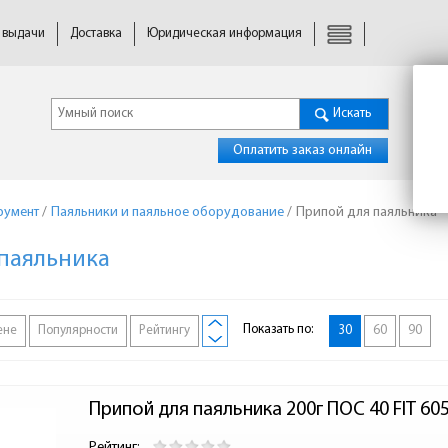
 выдачи
Доставка
Юридическая информация
Искать
Оплатить заказ онлайн
румент
/
Паяльники и паяльное оборудование
/
Припой для паяльника
паяльника
Показать по:
ене
Популярности
Рейтингу
30
60
90
Припой для паяльника 200г ПОС 40 FIT 60
Рейтинг: