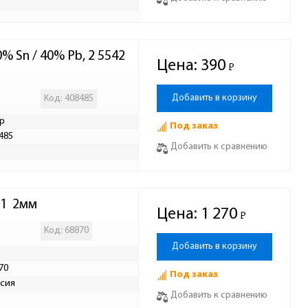
Р
% Sn / 40% Pb, 2 5542
Цена:
390
Р
-
Добавить в корзину
Код: 408485
р
Под заказ
485
Добавить к сравнению
Р
1  2мм
Цена:
1 270
Р
-
Код: 68870
Добавить в корзину
70
Под заказ
сия
Добавить к сравнению