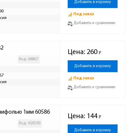
Добавить в корзину
90
Под заказ
сия
Добавить к сравнению
82
Цена:
260
Р
-
Код: 68867
Добавить в корзину
67
Под заказ
сия
Добавить к сравнению
канифолью 1мм 60586
Цена:
144
Р
-
Код: 420590
Добавить в корзину