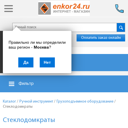
Оплатить заказ онлайн
Правильно ли мы определили
ваш регион -
Москва
?
Каталог товаров
Да
Нет
Фильтр
Каталог
/
Ручной инструмент
/
Грузоподъемное оборудование
/
Стеклодомкраты
Стеклодомкраты