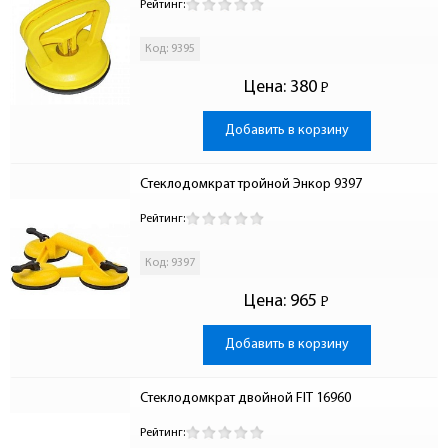
Рейтинг:
Код: 9395
Цена:
380
Р
-
Добавить в корзину
Стеклодомкрат тройной Энкор 9397
Рейтинг:
Код: 9397
Цена:
965
Р
-
Добавить в корзину
Стеклодомкрат двойной FIT 16960
Рейтинг: