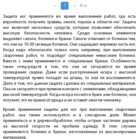
←
1
→
Все
Защита ног применяется во время выполнения работ, где есть
вероятность получить травмы, ожоги, порезы в области ног. Защита
ног включает несколько средств, которые позволяют обеспечить
высокую безопасность человека. Среди основных элементов
выделяют сапоги, ботинки и брюки. Сапоги отличают от ботинок тем,
что они на 10-20 см выше ботинок. Они защищают верхнюю часть ног.
Когда надо обезопасить только ноги, например, при выполнении
сварочных работ, то подойдут специальные невысокие ботинки.
Вместе с ними применяются и специальные брюки. Особенность
таких спецсредств в том, что они не загораются во время
проведения сварки. Даже если разгоряченная искра с высокой
температурой прямо попадёт на штаны, то они не воспламенятся.
Дело в том, что данная защита сделана из специальных материалов.
Она не загорается при прямом контакте с элементами, обладающими
высокой температурой. Когда искра коснётся брюк или ботинок, она
потухнет, что не принесёт вреда и не оставит ожогов человеку.
Кроме применения защиты для ног при выполнении сварочных
работ, она также используется и в слесарном деле. Может
применяться и в деревообработке, чтобы острые частички дерева
на высокой скорости не пробили одежду. В этих случаях
применяются ботинки и брюки, изготовленные из высокопрочных
материалов.