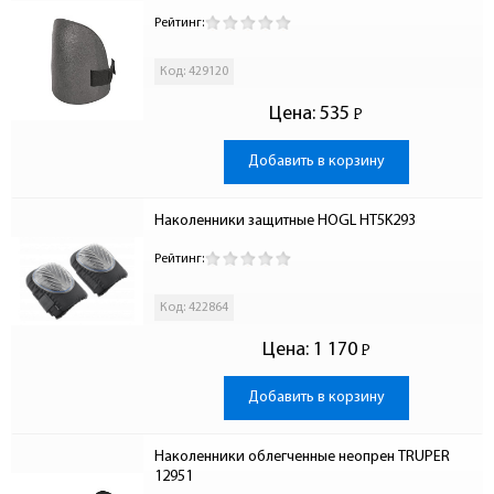
Рейтинг:
Код: 429120
Цена:
535
Р
-
Добавить в корзину
Наколенники защитные HOGL HT5K293
Рейтинг:
Код: 422864
Цена:
1 170
Р
-
Добавить в корзину
Наколенники облегченные неопрен TRUPER 
12951