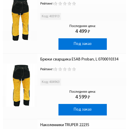
Рейтинг:
Код: 403913
Последняя цена:
4 499
Р
-
Под заказ
Брюки сварщика ESAB Proban, L 0700010334
Рейтинг:
Код: 404963
Последняя цена:
4 599
Р
-
Под заказ
Наколенники TRUPER 22235