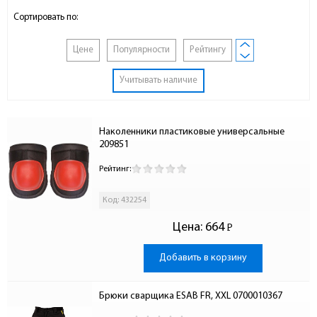
Сортировать по:
Цене
Популярности
Рейтингу
Учитывать наличие
Наколенники пластиковые универсальные 
209851
Рейтинг:
Код: 432254
Цена:
664
Р
-
Добавить в корзину
Брюки сварщика ESAB FR, XXL 0700010367