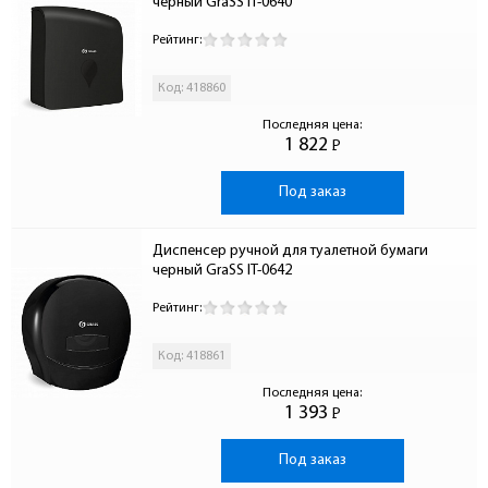
черный GraSS IT-0640
Рейтинг:
Код: 418860
Последняя цена:
1 822
Р
-
Под заказ
Диспенсер ручной для туалетной бумаги 
черный GraSS IT-0642
Рейтинг:
Код: 418861
Последняя цена:
1 393
Р
-
Под заказ