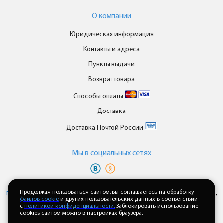
О компании
Юридическая информация
Контакты и адреса
Пункты выдачи
Возврат товара
Способы оплаты
Доставка
Доставка Почтой России
Мы в cоциальных сетях
Вы принимаете условия
политики в отношении обработки
персональных данных
Продолжая пользоваться сайтом, вы соглашаетесь на обработку
и
пользовательского соглашения
каждый раз,
файлов cookie
и других пользовательских данных в соответствии
когда оставляете свои данные в любой форме обратной связи на
с
политикой конфиденциальности.
Заблокировать использование
сайте enkor24.ru
cookies сайтом можно в настройках браузера.