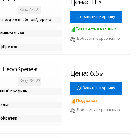
Цена:
11
Р
-
Код: 77991
Добавить в корзину
ево/дерево, бетон/дерево
Товар есть в наличии
динительная
Добавить к сравнению
рфКрепеж
BE ПерфКрепеж
Цена:
6.5
Р
-
Код: 78029
Добавить в корзину
нный профиль
Под заказ
ерная
Добавить к сравнению
рфКрепеж