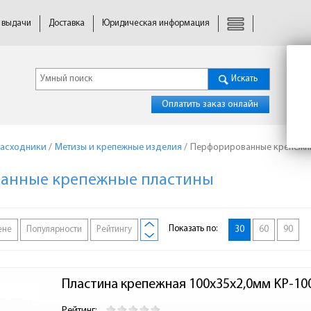
 выдачи
Доставка
Юридическая информация
Искать
Оплатить заказ онлайн
расходники
/
Метизы и крепежные изделия
/
Перфорированные крепежн
анные крепежные пластины
Показать по:
ене
Популярности
Рейтингу
30
60
90
Пластина крепежная 100х35х2,0мм KP-10
Рейтинг: