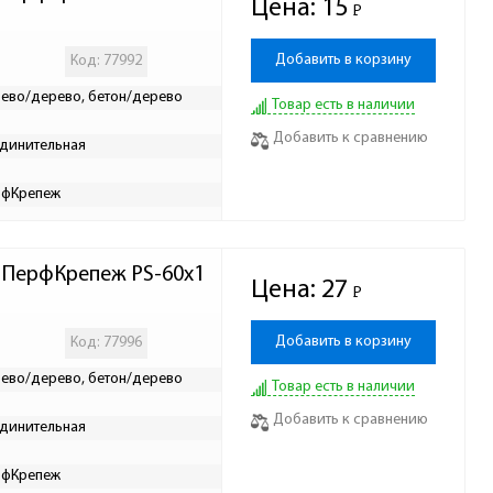
Цена:
15
Р
-
Добавить в корзину
Код: 77992
ево/дерево, бетон/дерево
Товар есть в наличии
Добавить к сравнению
динительная
рфКрепеж
м ПерфКрепеж PS-60х1
Цена:
27
Р
-
Добавить в корзину
Код: 77996
ево/дерево, бетон/дерево
Товар есть в наличии
Добавить к сравнению
динительная
рфКрепеж