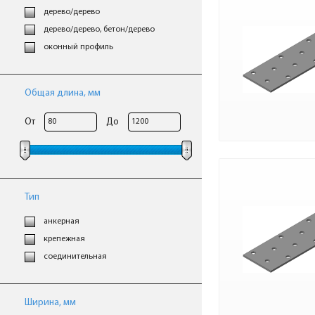
дерево/дерево
дерево/дерево, бетон/дерево
оконный профиль
Общая длина, мм
От
До
Тип
анкерная
крепежная
соединительная
Ширина, мм