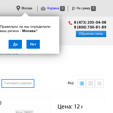
Москва
Корзина
0
На сумму
0
Пн-Пт: 09:00 - 18:00
8 (473) 203-04-08
Правильно ли мы определили
info@enkor24.ru
8 (800) 700-81-89
ваш регион -
Москва
?
Вход
|
Регистрация
Обратная связь
Да
Нет
ые пластины
Вид:
Учитывать наличие
0
Цена:
12
Р
-
Код: 78007