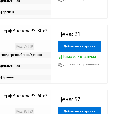
динительная
рфКрепеж
м ПерфКрепеж PS-80х2
Цена:
61
Р
-
Добавить в корзину
Код: 77999
ево/дерево, бетон/дерево
Товар есть в наличии
Добавить к сравнению
динительная
рфКрепеж
м ПерфКрепеж PS-60х3
Цена:
57
Р
-
Добавить в корзину
Код: 83983