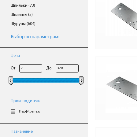
Шпильки (73)
Шплинты (5)
Шурупы (604)
Выбор по параметрам:
Цена
От
До
Производитель
ПерфКрепеж
Назначение