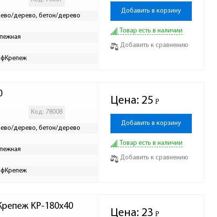
Добавить в корзину
ево/дерево, бетон/дерево
Товар есть в наличии
пежная
Добавить к сравнению
рфКрепеж
0
Цена:
25
Р
-
Код: 78008
Добавить в корзину
ево/дерево, бетон/дерево
Товар есть в наличии
пежная
Добавить к сравнению
рфКрепеж
Крепеж KP-180х40
Цена:
23
Р
-