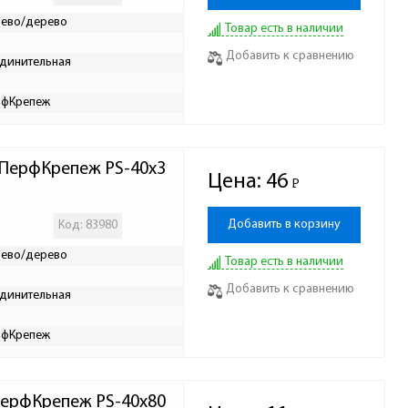
ево/дерево
Товар есть в наличии
Добавить к сравнению
динительная
рфКрепеж
 ПерфКрепеж PS-40х3
Цена:
46
Р
-
Добавить в корзину
Код: 83980
ево/дерево
Товар есть в наличии
Добавить к сравнению
динительная
рфКрепеж
ПерфКрепеж PS-40х80