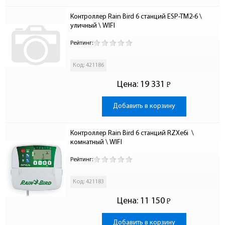
Контроллер Rain Bird 6 станций ESP-TM2-6 \ 
уличный \ WIFI
Рейтинг:
Код: 421186
Цена:
19 331
Р
-
Добавить в корзину
Контроллер Rain Bird 6 станций RZXe6i  \ 
комнатный \ WIFI
Рейтинг:
Код: 421183
Цена:
11 150
Р
-
Добавить в корзину