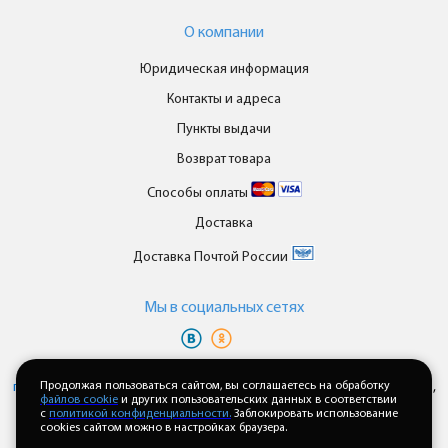
О компании
Юридическая информация
Контакты и адреса
Пункты выдачи
Возврат товара
Способы оплаты
Доставка
Доставка Почтой России
Мы в cоциальных сетях
Вы принимаете условия
политики в отношении обработки
персональных данных
Продолжая пользоваться сайтом, вы соглашаетесь на обработку
и
пользовательского соглашения
каждый раз,
файлов cookie
и других пользовательских данных в соответствии
когда оставляете свои данные в любой форме обратной связи на
с
политикой конфиденциальности.
Заблокировать использование
сайте enkor24.ru
cookies сайтом можно в настройках браузера.