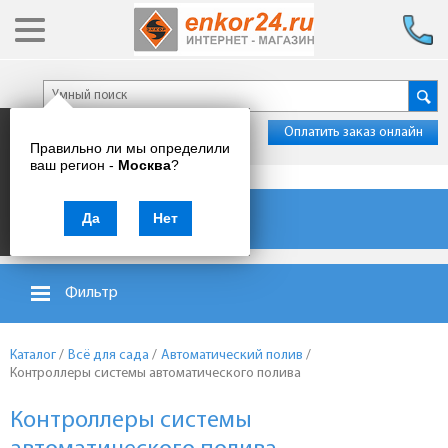
Оплатить заказ онлайн
Правильно ли мы определили
ваш регион -
Москва
?
Каталог товаров
Да
Нет
Фильтр
Каталог
/
Всё для сада
/
Автоматический полив
/
Контроллеры системы автоматического полива
Контроллеры системы