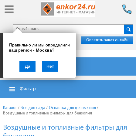
Оплатить заказ онлайн
Правильно ли мы определили
ваш регион -
Москва
?
Каталог товаров
Да
Нет
Фильтр
Каталог
/
Всё для сада
/
Оснастка для цепных пил
/
Воздушные и топливные фильтры для бензопил
Воздушные и топливные фильтры для