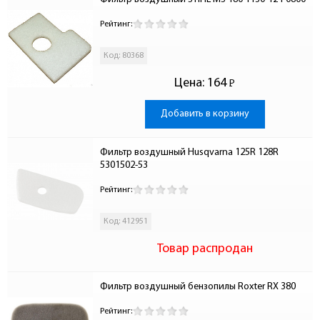
Рейтинг:
Код: 80368
Цена:
164
Р
-
Добавить в корзину
Фильтр воздушный Husqvarna 125R 128R 
5301502-53
Рейтинг:
Код: 412951
Товар распродан
Фильтр воздушный бензопилы Roxter RX 380
Рейтинг: