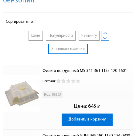
бензопил
Сортировать по:
Цене
Популярности
Рейтингу
Учитывать наличие
Фильтр воздушный MS 341-361 1135-120-1601
Рейтинг:
Код: 86303
Цена:
645
Р
-
Добавить в корзину
Фильтр воздушный STIHL МS 180 1130-124-0800