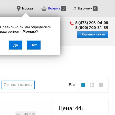
Москва
Корзина
0
На сумму
0
Пн-Пт: 09:00 - 18:00
8 (473) 203-04-08
Правильно ли мы определили
info@enkor24.ru
8 (800) 700-81-89
ваш регион -
Москва
?
Вход
|
Регистрация
Обратная связь
Да
Нет
Вид:
Учитывать наличие
Цена:
44
Р
-
Код: 402425