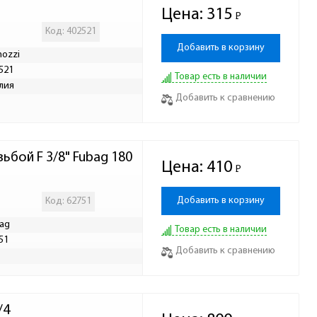
Цена:
315
Р
-
Код: 402521
Добавить в корзину
ozzi
521
Товар есть в наличии
лия
Добавить к сравнению
бой F 3/8" Fubag 180
Цена:
410
Р
-
Добавить в корзину
Код: 62751
ag
Товар есть в наличии
51
Добавить к сравнению
Р
/4