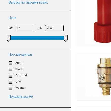
Выбор по параметрам:
Цена
От
До
Производитель
ABAC
Bosch
Camozzi
GAV
Wagner
Показать все (6)