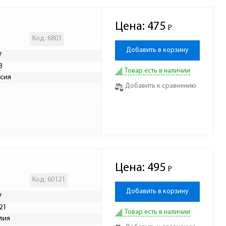
Цена:
475
Р
-
Код: 6803
Добавить в корзину
V
3
Товар есть в наличии
сия
Добавить к сравнению
Цена:
495
Р
-
Код: 60121
Добавить в корзину
V
21
Товар есть в наличии
лия