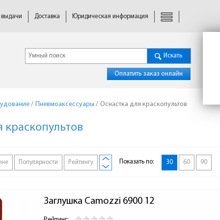
 выдачи
Доставка
Юридическая информация
Искать
Оплатить заказ онлайн
удование
/
Пневмоаксессуары
/
Оснастка для краскопультов
я краскопультов
Показать по:
ене
Популярности
Рейтингу
30
60
90
Заглушка Camozzi 6900 12
Рейтинг: