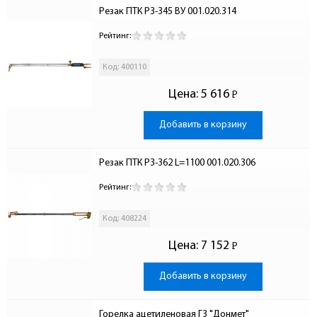
Резак ПТК Р3-345 ВУ 001.020.314
Рейтинг:
Код: 400110
Цена:
5 616
Р
-
Добавить в корзину
Резак ПТК Р3-362 L=1100 001.020.306
Рейтинг:
Код: 408224
Цена:
7 152
Р
-
Добавить в корзину
Горелка ацетиленовая Г3 "Донмет" 