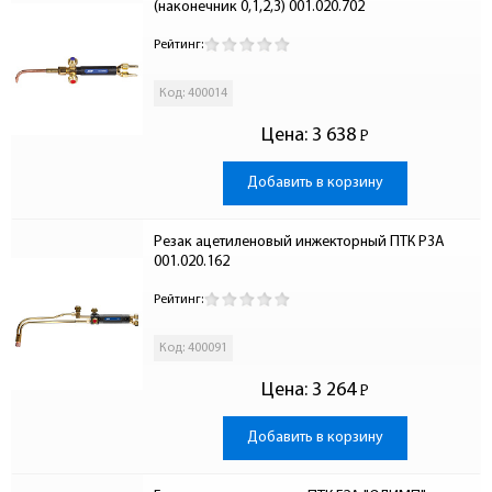
(наконечник 0,1,2,3) 001.020.702
Рейтинг:
Код: 400014
Цена:
3 638
Р
-
Добавить в корзину
Резак ацетиленовый инжекторный ПТК Р3А 
001.020.162
Рейтинг:
Код: 400091
Цена:
3 264
Р
-
Добавить в корзину