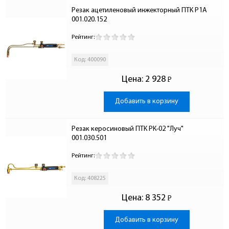
Резак ацетиленовый инжекторный ПТК Р1А 
001.020.152
Рейтинг:
Код: 400090
Цена:
2 928
Р
-
Добавить в корзину
Резак керосиновый ПТК РК-02 "Луч" 
001.030.501
Рейтинг:
Код: 408225
Цена:
8 352
Р
-
Добавить в корзину