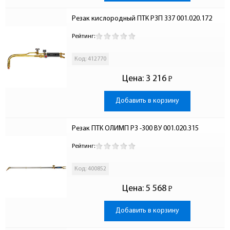
Резак кислородный ПТК Р3П 337 001.020.172
Рейтинг:
Код: 412770
Цена:
3 216
Р
-
Добавить в корзину
Резак ПТК ОЛИМП P3 -300 ВУ 001.020.315
Рейтинг:
Код: 400852
Цена:
5 568
Р
-
Добавить в корзину