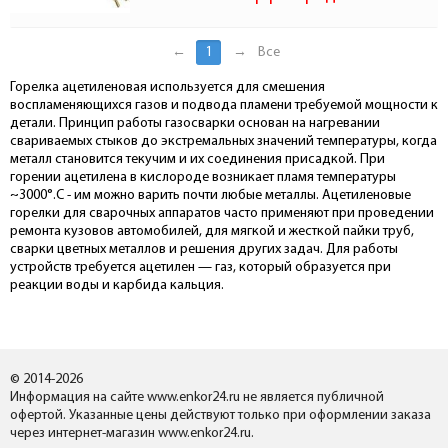
←
1
→
Все
Горелка ацетиленовая используется для смешения
воспламеняющихся газов и подвода пламени требуемой мощности к
детали. Принцип работы газосварки основан на нагревании
свариваемых стыков до экстремальных значений температуры, когда
металл становится текучим и их соединения присадкой. При
горении ацетилена в кислороде возникает пламя температуры
~3000°.C - им можно варить почти любые металлы. Ацетиленовые
горелки для сварочных аппаратов часто применяют при проведении
ремонта кузовов автомобилей, для мягкой и жесткой пайки труб,
сварки цветных металлов и решения других задач. Для работы
устройств требуется ацетилен — газ, который образуется при
реакции воды и карбида кальция.
© 2014-2026
Информация на сайте www.enkor24.ru не является публичной
офертой. Указанные цены действуют только при оформлении заказа
через интернет-магазин www.enkor24.ru.