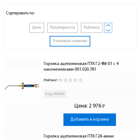
Сортировать по:
Цене
Популярности
Рейтингу
Учитывать наличие
Горелка ацетиленовая ПТК Г2-4М-01 с 4 
наконечниками 001.020.781
Рейтинг:
Код: 409642
Цена:
2 976
Р
-
Добавить в корзину
Горелка ацетиленовая ПТК Г2А-мини 