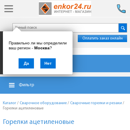
Оплатить заказ онлайн
Правильно ли мы определили
ваш регион -
Москва
?
Каталог товаров
Да
Нет
Фильтр
Каталог
/
Сварочное оборудование
/
Сварочные горелки и резаки
/
Горелки ацетиленовые
Горелки ацетиленовые