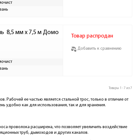
мочист
вань
  8,5 мм х 7,5 м Домо
Товар распродан
Добавить к сравнению
мочист
вань
Товары 1 - 7 из 7
в. Рабочей ее частью является стальной трос, только в отличие от
ень удобно как для использования, так и для хранения.
троса проволока расширена, что позволяет увеличить воздействие
ляционных труб, дымоходов и других каналов.