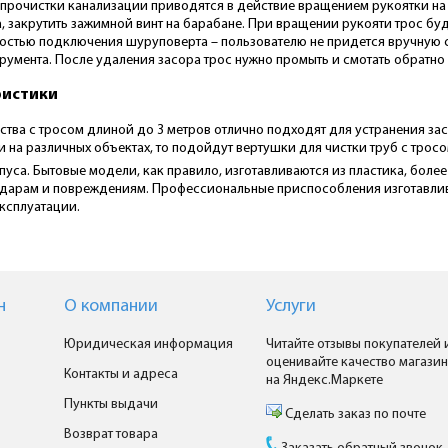
прочистки канализации приводятся в действие вращением рукоятки на ко
а, закрутить зажимной винт на барабане. При вращении рукояти трос б
остью подключения шуруповерта – пользователю не придется вручную с
румента. После удаления засора трос нужно промыть и смотать обратно 
ристики
ства с тросом длиной до 3 метров отлично подходят для устранения за
на различных объектах, то подойдут вертушки для чистки труб с тросо
уса. Бытовые модели, как правило, изготавливаются из пластика, боле
ударам и повреждениям. Профессиональные приспособления изготавлива
ксплуатации.
н
О компании
Услуги
Юридическая информация
Читайте отзывы покупателей 
оценивайте качество магазин
Контакты и адреса
на Яндекс.Маркете
Пункты выдачи
Сделать заказ по почте
Возврат товара