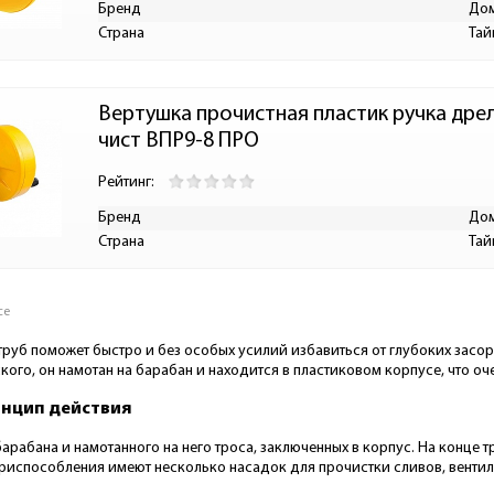
Бренд
До
Страна
Тай
Вертушка прочистная пластик ручка дрель
чист ВПР9-8 ПРО
Рейтинг:
Бренд
До
Страна
Тай
се
руб поможет быстро и без особых усилий избавиться от глубоких засоро
ого, он намотан на барабан и находится в пластиковом корпусе, что оч
инцип действия
барабана и намотанного на него троса, заключенных в корпус. На конце 
приспособления имеют несколько насадок для прочистки сливов, венти