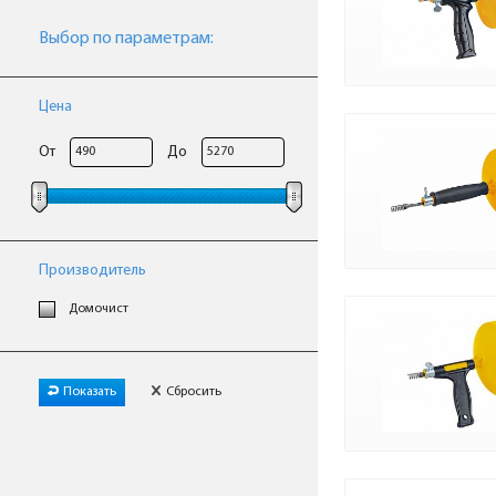
Выбор по параметрам:
Цена
От
До
Производитель
Домочист
Показать
Сбросить