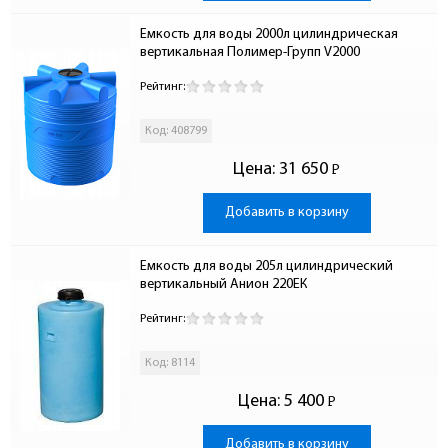
Емкость для воды 2000л цилиндрическая 
вертикальная Полимер-Групп V2000
Рейтинг:
Код: 408799
Цена:
31 650
Р
-
Добавить в корзину
Емкость для воды 205л цилиндрический 
вертикальный Анион 220ЕК
Рейтинг:
Код: 8114
Цена:
5 400
Р
-
Добавить в корзину