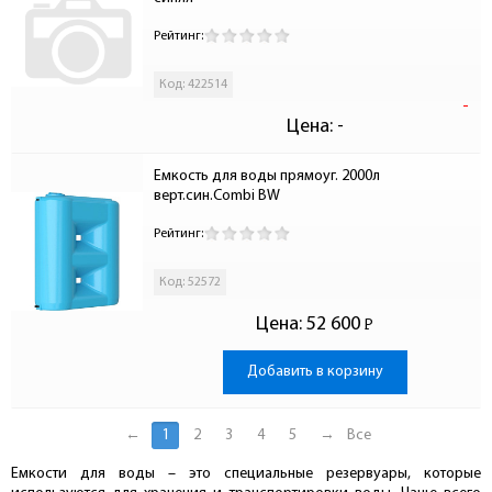
Рейтинг:
Код: 422514
-
Цена:
-
Емкость для воды прямоуг. 2000л 
верт.син.Combi BW
Рейтинг:
Код: 52572
Цена:
52 600
Р
-
Добавить в корзину
←
1
2
3
4
5
→
Все
Емкости для воды – это специальные резервуары, которые