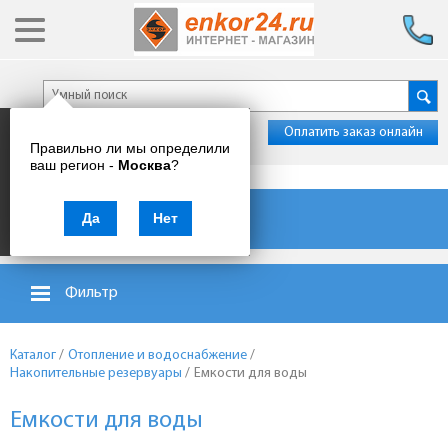
Оплатить заказ онлайн
Правильно ли мы определили
ваш регион -
Москва
?
Каталог товаров
Да
Нет
Фильтр
Каталог
/
Отопление и водоснабжение
/
Накопительные резервуары
/
Емкости для воды
Емкости для воды