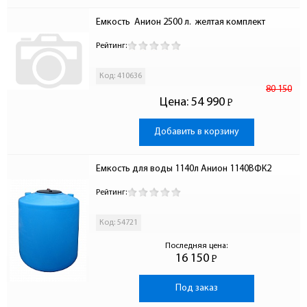
Емкость  Анион 2500 л.  желтая комплект
Рейтинг:
Код: 410636
80 150
Цена:
54 990
Р
-
Добавить в корзину
Емкость для воды 1140л Анион 1140ВФК2
Рейтинг:
Код: 54721
Последняя цена:
16 150
Р
-
Под заказ