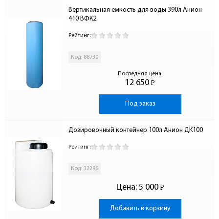
Вертикальная емкость для воды 390л Анион 
410 ВФК2
Рейтинг:
Код: 88730
Последняя цена:
12 650
Р
-
Под заказ
Дозировочный контейнер 100л Анион ДК100
Рейтинг:
Код: 32296
Цена:
5 000
Р
-
Добавить в корзину