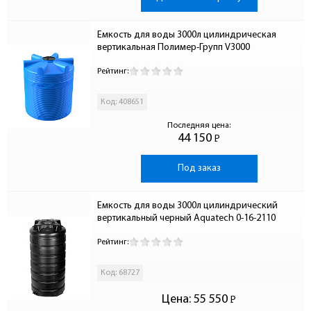
Емкость для воды 3000л цилиндрическая 
вертикальная Полимер-Групп V3000
Рейтинг:
Код: 408651
Последняя цена:
44 150
Р
-
Под заказ
Емкость для воды 3000л цилиндрический 
вертикальный черный Aquatech 0-16-2110
Рейтинг:
Код: 68727
Цена:
55 550
Р
-