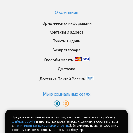
О компании
Юридическая информация
Контакты и адреса
Пункты выдачи
Возврат товара
Способы оплаты
Доставка
Доставка Почтой России
Мы в cоциальных сетях
Вы принимаете условия
политики в отношении обработки
персональных данных
Продолжая пользоваться сайтом, вы соглашаетесь на обработку
и
пользовательского соглашения
каждый раз,
файлов cookie
и других пользовательских данных в соответствии
когда оставляете свои данные в любой форме обратной связи на
с
политикой конфиденциальности.
Заблокировать использование
сайте enkor24.ru
cookies сайтом можно в настройках браузера.