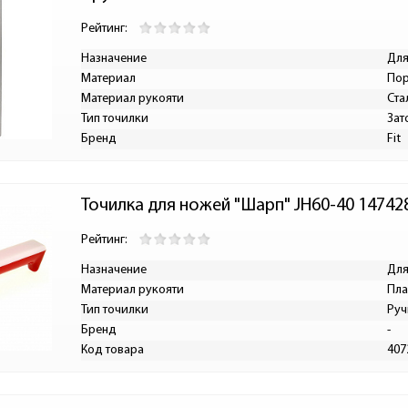
Рейтинг:
Назначение
Для
Материал
Пор
Материал рукояти
Ста
Тип точилки
Зат
Бренд
Fit
Точилка для ножей "Шарп" JH60-40 14742
Рейтинг:
Назначение
Для
Материал рукояти
Пла
Тип точилки
Руч
Бренд
-
Код товара
407