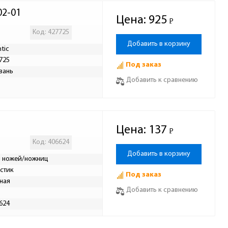
02-01
Цена:
925
Р
-
Код: 427725
Добавить в корзину
ntic
725
Под заказ
вань
Добавить к сравнению
Цена:
137
Р
-
Код: 406624
Добавить в корзину
 ножей/ножниц
стик
Под заказ
ная
Добавить к сравнению
624