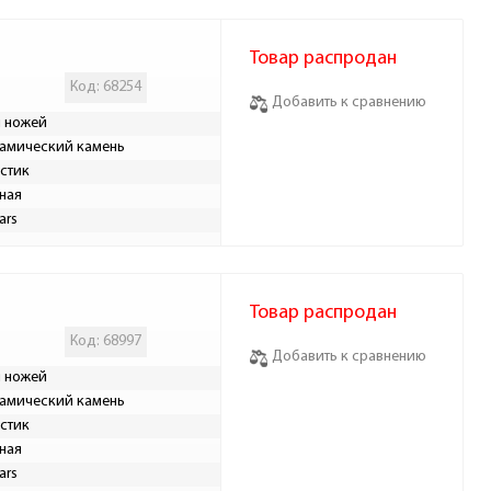
Товар распродан
Код: 68254
Добавить к сравнению
 ножей
амический камень
стик
ная
ars
Товар распродан
Код: 68997
Добавить к сравнению
 ножей
амический камень
стик
ная
ars