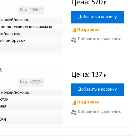
Цена:
570
Р
-
Код: 406824
Добавить в корзину
 ножей/ножниц
ошок технического алмаза
Под заказ
ль/пластик
Добавить к сравнению
очной брусок
8
Цена:
137
Р
-
Код: 407254
Добавить в корзину
 ножей/ножниц
стик
Под заказ
ная
Добавить к сравнению
254