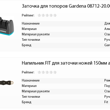
Заточка для топоров Gardena 08712-20.0
Рейтинг:
Назначение
Для
Материал
Алм
Материал рукояти
Ста
Тип точилки
Руч
Бренд
Gar
Напильник FIT для заточки ножей 150мм 
Рейтинг:
Назначение
Реж
Материал
Пор
Материал рукояти
Ста
Тип точилки
Руч
Бренд
Fit