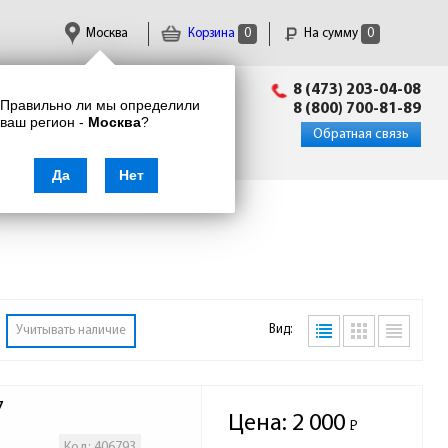
Москва
Корзина
0
На сумму
0
Пн-Пт: 09:00 - 18:00
8 (473) 203-04-08
Правильно ли мы определили
info@enkor24.ru
8 (800) 700-81-89
ваш регион -
Москва
?
Вход
|
Регистрация
Обратная связь
Да
Нет
Вид:
Учитывать наличие
7
Цена:
2 000
Р
-
Код: 406793