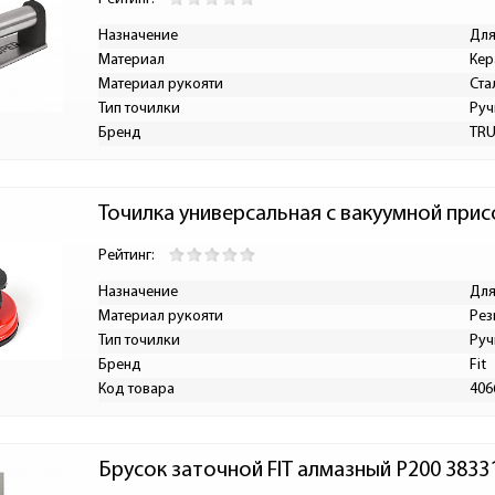
Назначение
Для
Материал
Кер
Материал рукояти
Ста
Тип точилки
Руч
Бренд
TR
Точилка универсальная с вакуумной прис
Рейтинг:
Назначение
Для
Материал рукояти
Рез
Тип точилки
Руч
Бренд
Fit
Код товара
406
Брусок заточной FIT алмазный Р200 3833