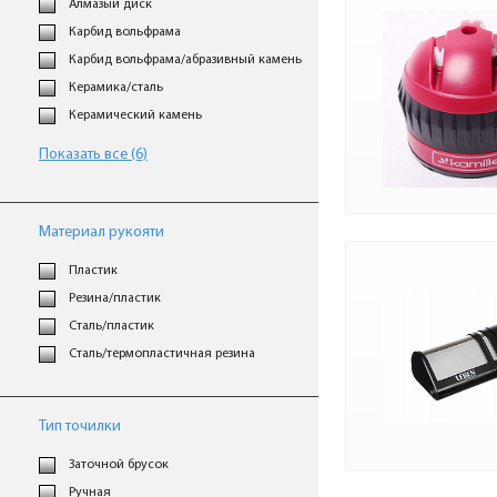
Алмазый диск
Карбид вольфрама
Карбид вольфрама/абразивный камень
Керамика/сталь
Керамический камень
Показать все (6)
Материал рукояти
Пластик
Резина/пластик
Сталь/пластик
Сталь/термопластичная резина
Тип точилки
Заточной брусок
Ручная