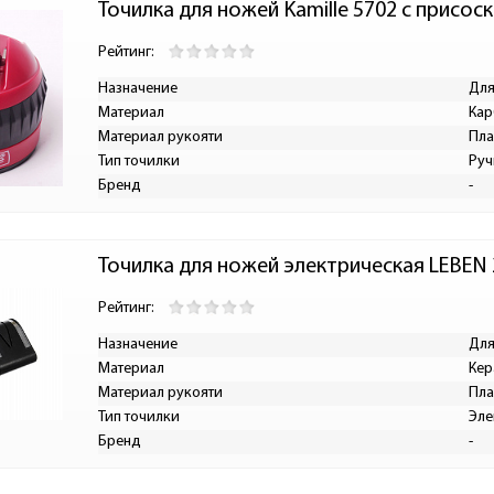
Точилка для ножей Kamille 5702 с присос
Рейтинг:
Назначение
Для
Материал
Кар
Материал рукояти
Пла
Тип точилки
Руч
Бренд
-
Точилка для ножей электрическая LEBEN 
Рейтинг:
Назначение
Для
Материал
Кер
Материал рукояти
Пла
Тип точилки
Эле
Бренд
-