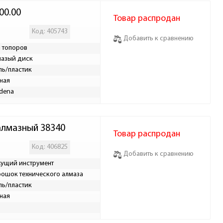
00.00
Товар распродан
Код: 405743
Добавить к сравнению
 топоров
азый диск
ль/пластик
ная
dena
алмазный 38340
Товар распродан
Код: 406825
Добавить к сравнению
ущий инструмент
ошок технического алмаза
ль/пластик
ная