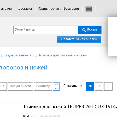
 выдачи
Доставка
Юридическая информация
Искать
Оплатить заказ онлайн
а
/
Садовый инвентарь
/
Точилки для топоров и ножей
 топоров и ножей
Показать по:
ене
Популярности
Рейтингу
30
60
90
Точилка для ножей TRUPER  AFI-CUX 1514
Рейтинг: