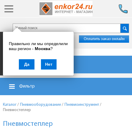
Оплатить заказ онлайн
Правильно ли мы определили
ваш регион -
Москва
?
Каталог товаров
Да
Нет
Фильтр
Каталог
/
Пневмооборудование
/
Пневмоинструмент
/
Пневмостеплер
Пневмостеплер