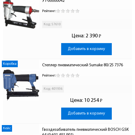
УТ-00000042
Рейтинг:
Код: 57610
Цена:
2 390
Р
-
Добавить в корзину
Коробка
Степлер пневматический Sumake 80/25 7376
Рейтинг:
Код: 401936
Цена:
10 254
Р
-
Добавить в корзину
Кейс
Гвоздезабиватель пневматический BOSCH GSK 