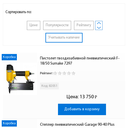
Сортировать по:
Цене
Популярности
Рейтингу
Учитывать наличие
Коробка
Пистолет гвоздезабивной пневматический F-
18/50 Sumake 7297
Рейтинг:
Код: 82051
Цена:
13 750
Р
-
Добавить в корзину
Коробка
Степлер пневматический Garage 90-40 Plus 