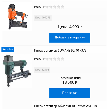
Рейтинг:
Код: 409273
Цена:
4 990
Р
-
Добавить в корзину
Коробка
Пневмостеплер SUMAKE 90/40 7378
Рейтинг:
Код: 32508
Последняя цена:
18 500
Р
-
Под заказ
Пневмостеплер обивочный Patriot ASG 180 