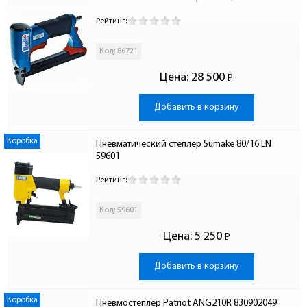
Рейтинг:
Код: 86721
Цена:
28 500
Р
-
Добавить в корзину
Коробка
Пневматический степлер Sumake 80/16 LN 
59601
Рейтинг:
Код: 59601
Цена:
5 250
Р
-
Добавить в корзину
Коробка
Пневмостеплер Patriot ANG210R 830902049