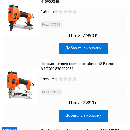
830902048
Рейтинг:
Код: 407536
Цена:
2 990
Р
-
Добавить в корзину
Пневмостеплер шпилькозабивной Patriot 
ASG200 830902051
Рейтинг:
Код: 424443
Цена:
2 890
Р
-
Добавить в корзину