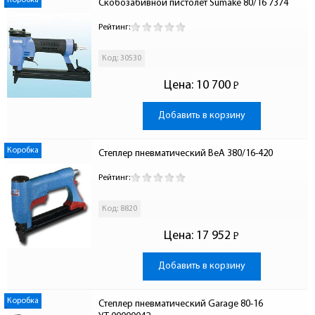
Коробка
Скобозабивной пистолет Sumake 80/16 7374
Рейтинг:
Код: 30530
Цена:
10 700
Р
-
Добавить в корзину
Коробка
Степлер пневматический BeA 380/16-420
Рейтинг:
Код: 8820
Цена:
17 952
Р
-
Добавить в корзину
Коробка
Степлер пневматический Garage 80-16 