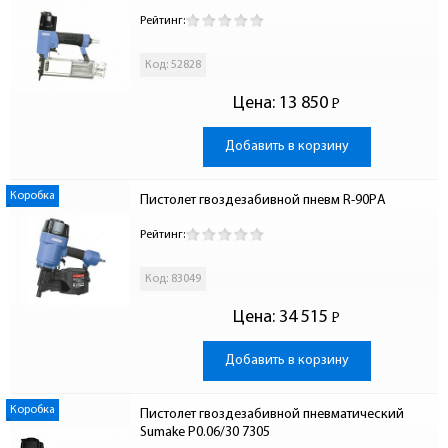
Рейтинг:
Код: 52828
Цена:
13 850
Р
-
Добавить в корзину
Коробка
Пистолет гвоздезабивной пневм R-90PА
Рейтинг:
Код: 83049
Цена:
34 515
Р
-
Добавить в корзину
Коробка
Пистолет гвоздезабивной пневматический 
Sumake P0.06/30 7305