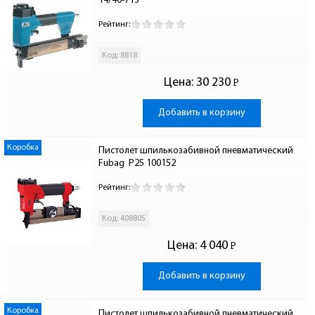
14/40-713
Рейтинг:
Код: 8818
Цена:
30 230
Р
-
Добавить в корзину
Коробка
Пистолет шпилькозабивной пневматический 
Fubag  P25 100152
Рейтинг:
Код: 408805
Цена:
4 040
Р
-
Добавить в корзину
Коробка
Пистолет шпилькозабивной пневматический 