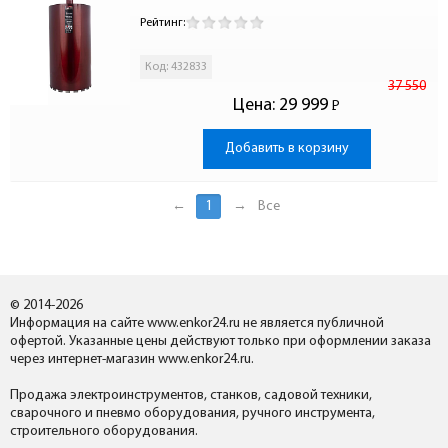
Рейтинг:
Код: 432833
37 550
Цена:
29 999
Р
-
Добавить в корзину
←
1
→
Все
© 2014-2026
Информация на сайте www.enkor24.ru не является публичной
офертой. Указанные цены действуют только при оформлении заказа
через интернет-магазин www.enkor24.ru.
Продажа электроинструментов, станков, садовой техники,
сварочного и пневмо оборудования, ручного инструмента,
строительного оборудования.