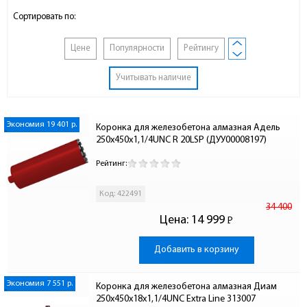
Сортировать по:
Цене
Популярности
Рейтингу
Учитывать наличие
Экономия 19 401 р.
Коронка для железобетона алмазная Адель 
250x450x1,1/4UNC R 20LSP (ДУУ00008197)
Рейтинг:
Код: 422491
34 400
Цена:
14 999
Р
-
Добавить в корзину
Экономия 7 551 р.
Коронка для железобетона алмазная Диам 
250x450х18x1,1/4UNC Extra Line 313007