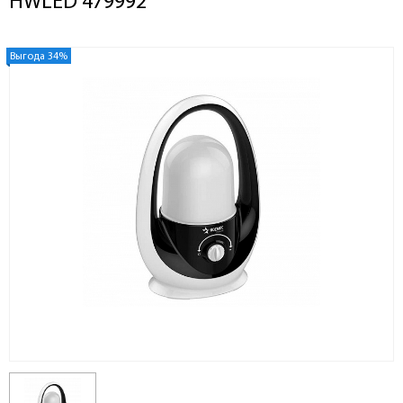
HWLED 479992
Выгода 34%